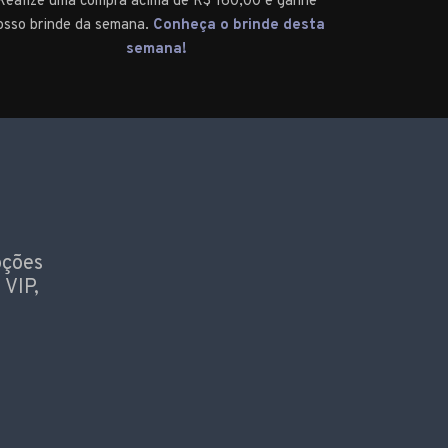
Realize uma compra acima de R$ 160,00 e ganhe
osso brinde da semana.
Conheça o brinde desta
semana!
oções
 VIP,