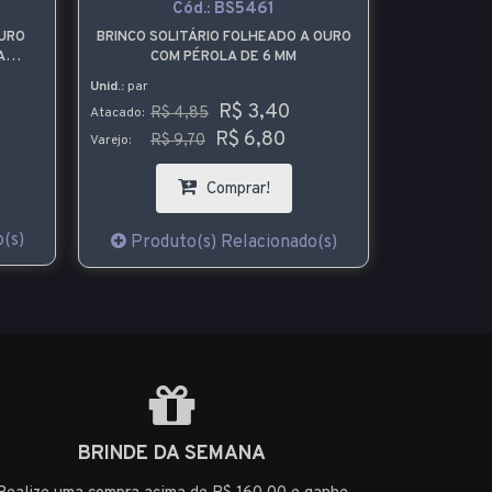
Cód.:
BS5461
URO
BRINCO SOLITÁRIO FOLHEADO A OURO
A
COM PÉROLA DE 6 MM
E
Unid.:
par
R$ 3,40
R$ 4,85
Atacado:
R$ 6,80
R$ 9,70
Varejo:
Comprar!
(s)
Produto(s) Relacionado(s)
BRINDE DA SEMANA