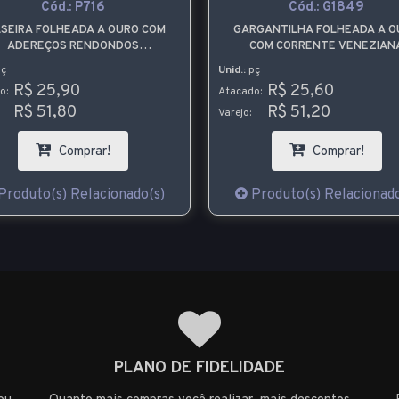
Cód.:
P716
Cód.:
G1849
SEIRA FOLHEADA A OURO COM
GARGANTILHA FOLHEADA A O
ADEREÇOS RENDONDOS
COM CORRENTE VENEZIAN
AMPADOS E PEDRAS DE STRASS
CONTENDO A PALAVRA LOV
ç
Unid.:
pç
R$ 25,90
R$ 25,60
o:
Atacado:
R$ 51,80
R$ 51,20
Varejo:
Comprar!
Comprar!
Produto(s) Relacionado(s)
Produto(s) Relacionado
PLANO DE FIDELIDADE