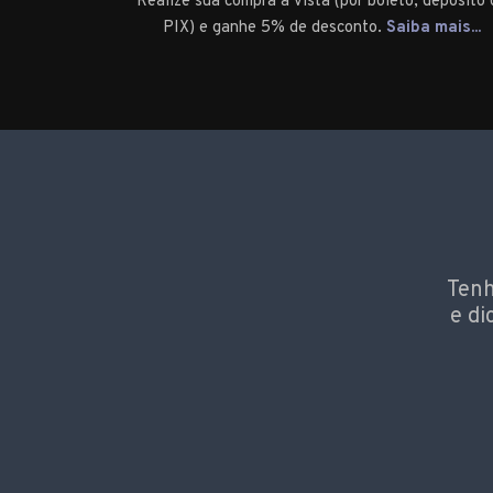
Realize sua compra à vista (por boleto, depósito 
PIX) e ganhe 5% de desconto.
Saiba mais...
Tenh
e di