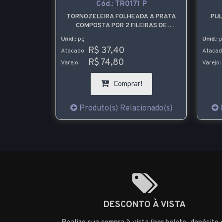
3
Cód.:
TR0171 P
 BRASIL
TORNOZELEIRA FOLHEADA A PRATA
PUL
 OURO COM
COMPOSTA POR 2 FILEIRAS DE
PEDRAS DE ZIRCÔNIA
EST
Unid.:
pç
Unid.:
p
R$ 37,40
Atacado:
Atacad
R$ 74,80
Varejo:
Varejo:
!
Comprar!
ionado(s)
Produto(s) Relacionado(s)
DESCONTO À VISTA