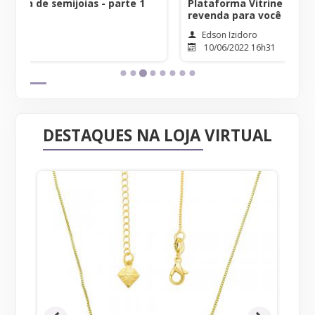
1
Plataforma Vitrine Online: um site de
Dic
revenda para você
soc
Edson Izidoro
10/06/2022 16h31
DESTAQUES NA LOJA VIRTUAL
Pul
ren
At