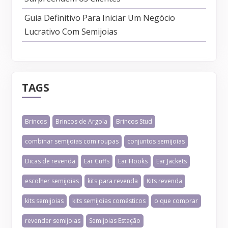
Guia Definitivo Para Iniciar Um Negócio
Lucrativo Com Semijoias
TAGS
Brincos
Brincos de Argola
Brincos Stud
combinar semijoias com roupas
conjuntos semijoias
Dicas de revenda
Ear Cuffs
Ear Hooks
Ear Jackets
escolher semijoias
kits para revenda
Kits revenda
kits semijoias
kits semijoias comésticos
o que comprar
revender semijoias
Semijoias Estação