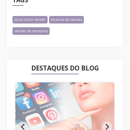
TAGS
dicas como vender
técnicas de vendas
vendas de semijoias
DESTAQUES DO BLOG