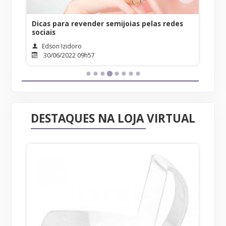
s redes
10 dicas de revenda de semijoias - parte 3
Edson Izidoro
12/07/2022 18h10
DESTAQUES NA LOJA VIRTUAL
Bri
al
At