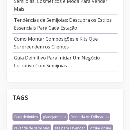
Semijoias, Cosméticos e Moda Para Vender
Mais
Tendências de Semijoias: Descubra os Estilos
Essenciais Para Cada Estação
Como Montar Composições e Kits Que
Surpreendem os Clientes
Guia Definitivo Para Iniciar Um Negócio
Lucrativo Com Semijoias
TAGS
Guia definitivo
planejamento
Revenda de Folheados
revenda de semijoias
site para revender
vitrine online