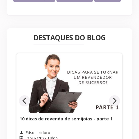
DESTAQUES DO BLOG
10 dicas de revenda de semijoias - parte 1
Pla
rev
Edson Izidoro
07/07/2022 14h15