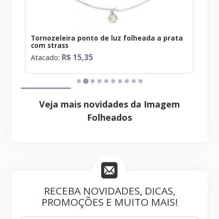
ço
Tornozeleira ponto de luz folheada a prata
Gar
com strass
al
R$ 15,35
Atacado:
At
Veja mais novidades da Imagem
Folheados
RECEBA NOVIDADES, DICAS,
PROMOÇÕES E MUITO MAIS!