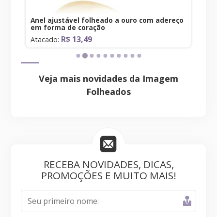
rma
Anel ajustável folheado a ouro com adereço
Pul
em forma de coração
zir
R$ 13,49
Atacado:
At
Veja mais novidades da Imagem
Folheados
RECEBA NOVIDADES, DICAS,
PROMOÇÕES E MUITO MAIS!