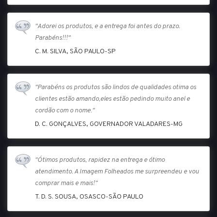
"Adorei os produtos, e a entrega foi antes do prazo.
Parabéns!!!"
C. M. SILVA, SÃO PAULO-SP
"Parabéns os produtos são lindos de qualidades otima os
clientes estão amando,eles estão pedindo muito anel e
cordão com o nome."
D. C. GONÇALVES, GOVERNADOR VALADARES-MG
"Ótimos produtos, rapidez na entrega e ótimo
atendimento. A Imagem Folheados me surpreendeu e vou
comprar mais e mais!"
T. D. S. SOUSA, OSASCO-SÃO PAULO