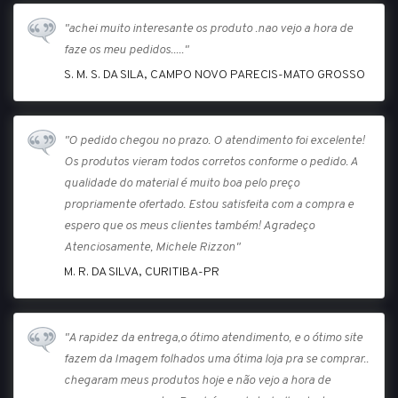
"achei muito interesante os produto .nao vejo a hora de
faze os meu pedidos....."
S. M. S. DA SILA, CAMPO NOVO PARECIS-MATO GROSSO
"O pedido chegou no prazo. O atendimento foi excelente!
Os produtos vieram todos corretos conforme o pedido. A
qualidade do material é muito boa pelo preço
propriamente ofertado. Estou satisfeita com a compra e
espero que os meus clientes também! Agradeço
Atenciosamente, Michele Rizzon"
M. R. DA SILVA, CURITIBA-PR
"A rapidez da entrega,o ótimo atendimento, e o ótimo site
fazem da Imagem folhados uma ótima loja pra se comprar..
chegaram meus produtos hoje e não vejo a hora de