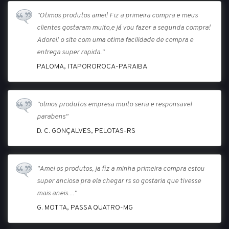
"Otimos produtos amei! Fiz a primeira compra e meus
clientes gostaram muito,e já vou fazer a segunda compra!
Adorei! o site com uma otima facilidade de compra e
entrega super rapida."
PALOMA, ITAPOROROCA-PARAIBA
"otmos produtos empresa muito seria e responsavel
parabens"
D. C. GONÇALVES, PELOTAS-RS
"Amei os produtos, ja fiz a minha primeira compra estou
super anciosa pra ela chegar rs so gostaria que tivesse
mais aneis...."
G. MOTTA, PASSA QUATRO-MG