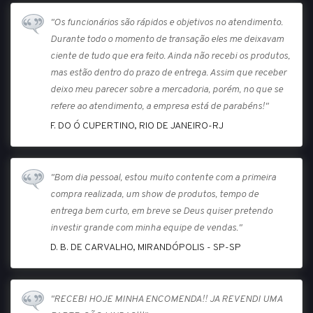
"Os funcionários são rápidos e objetivos no atendimento.
Durante todo o momento de transação eles me deixavam
ciente de tudo que era feito. Ainda não recebi os produtos,
mas estão dentro do prazo de entrega. Assim que receber
deixo meu parecer sobre a mercadoria, porém, no que se
refere ao atendimento, a empresa está de parabéns!"
F. DO Ó CUPERTINO, RIO DE JANEIRO-RJ
"Bom dia pessoal, estou muito contente com a primeira
compra realizada, um show de produtos, tempo de
entrega bem curto, em breve se Deus quiser pretendo
investir grande com minha equipe de vendas."
D. B. DE CARVALHO, MIRANDÓPOLIS - SP-SP
"RECEBI HOJE MINHA ENCOMENDA!! JA REVENDI UMA