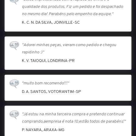
qualidade dos produtos. Fiz um pedido e foi despachado
no mesmo dia! Parabéns pelo empenho da equipe."
K. C. N. DA SILVA, JOINVILLE-SC
"Adorei minhas peças, vieram como pedido e chegou
rapidinho :)"
K. V. TAIOQUI, LONDRINA-PR
"muito bom recomendo!!!"
D. A. SANTOS, VOTORANTIM-SP
"Já estou na minha terceira compra e pretendo continuar
comprando,aempresa é nota 10,estão todos de parabéns!"
P. NAYARA, ARAXA-MG