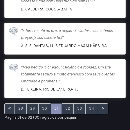
vocês tá fique com Deus tudo de bom.O.K!"
B. CALDEIRA, COCOS-BAHIA
"adorei recebi no prazo,peças são lindas e com otimos
preços já sou cliente fiel"
À. S. S. DANTAS, LUIS EDUARDO MAGALHÃES-BA
"Meu pedido já chegou! Eficiência e rapidez. Um site
totalmente seguro e muito atencioso com seus clientes.
Obrigada e parabéns."
D. TEIXEIRA, RIO DE JANEIRO-RJ
<
>
28
29
30
31
32
33
34
Página 31 de 82 (30 registros por página)