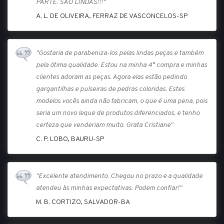
PARTE. SÃO LINDAS!!!"
A. L. DE OLIVEIRA, FERRAZ DE VASCONCELOS-SP
"Gostaria de parabeniza-los pelas lindas peças e também
pela ótima qualidade. Estou na minha 4° compra e minhas
clientes adoram as peças. Agora elas estão pedindo
gargantilhas e pulseiras de pedras coloridas. Estes
modelos vocês ainda não fabricam, o que é uma pena, pois
seria um novo leque de produtos diferenciados, e tenho
certeza que venderiam muito. Grata Cristiane"
C. P. LOBO, BAURU-SP
"Excelente atendimento. Chegou no prazo e a qualidade
atendeu às minhas expectativas. Podem confiar!"
M. B. CORTIZO, SALVADOR-BA