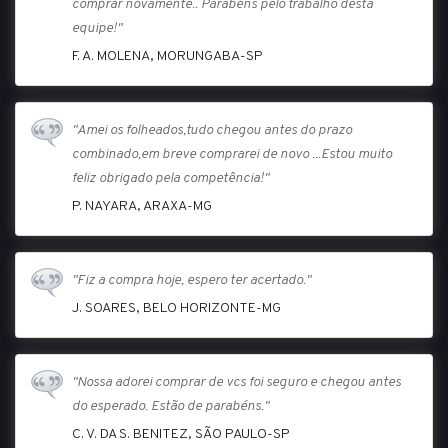
comprar novamente.. Parabéns pelo trabalho desta
equipe!"
F. A. MOLENA, MORUNGABA-SP
"Amei os folheados,tudo chegou antes do prazo
combinado,em breve comprarei de novo ...Estou muito
feliz obrigado pela competência!"
P. NAYARA, ARAXA-MG
"Fiz a compra hoje, espero ter acertado."
J. SOARES, BELO HORIZONTE-MG
"Nossa adorei comprar de vcs foi seguro e chegou antes
do esperado. Estão de parabéns."
C. V. DA S. BENITEZ, SÃO PAULO-SP