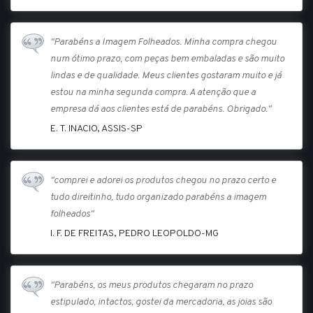
"Parabéns a Imagem Folheados. Minha compra chegou
num ótimo prazo, com peças bem embaladas e são muito
lindas e de qualidade. Meus clientes gostaram muito e já
estou na minha segunda compra. A atenção que a
empresa dá aos clientes está de parabéns. Obrigado."
E. T. INACIO, ASSIS-SP
"comprei e adorei os produtos chegou no prazo certo e
tudo direitinho, tudo organizado parabéns a imagem
folheados"
I. F. DE FREITAS, PEDRO LEOPOLDO-MG
"Parabéns, os meus produtos chegaram no prazo
estipulado, intactos, gostei da mercadoria, as joias são