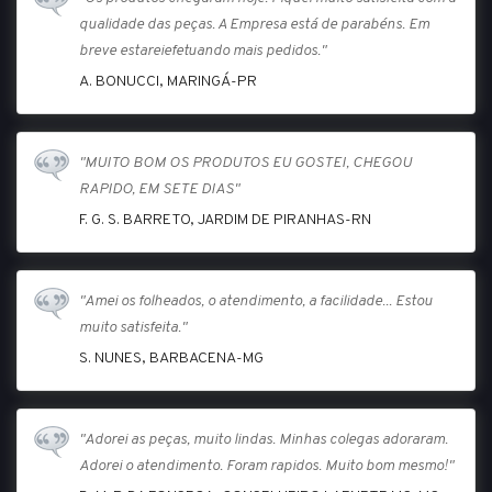
qualidade das peças. A Empresa está de parabéns. Em
breve estareiefetuando mais pedidos."
A. BONUCCI, MARINGÁ-PR
"MUITO BOM OS PRODUTOS EU GOSTEI, CHEGOU
RAPIDO, EM SETE DIAS"
F. G. S. BARRETO, JARDIM DE PIRANHAS-RN
"Amei os folheados, o atendimento, a facilidade... Estou
muito satisfeita."
S. NUNES, BARBACENA-MG
"Adorei as peças, muito lindas. Minhas colegas adoraram.
Adorei o atendimento. Foram rapidos. Muito bom mesmo!"