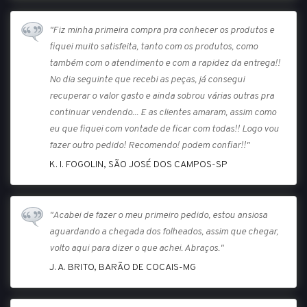
"Fiz minha primeira compra pra conhecer os produtos e
fiquei muito satisfeita, tanto com os produtos, como
também com o atendimento e com a rapidez da entrega!!
No dia seguinte que recebi as peças, já consegui
recuperar o valor gasto e ainda sobrou várias outras pra
continuar vendendo... E as clientes amaram, assim como
eu que fiquei com vontade de ficar com todas!! Logo vou
fazer outro pedido! Recomendo! podem confiar!!"
K. I. FOGOLIN, SÃO JOSÉ DOS CAMPOS-SP
"Acabei de fazer o meu primeiro pedido, estou ansiosa
aguardando a chegada dos folheados, assim que chegar,
volto aqui para dizer o que achei. Abraços."
J. A. BRITO, BARÃO DE COCAIS-MG