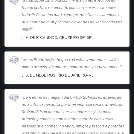
"Estou super satisfeita com minha compra. Recebi no
tempo certo, e recomendo com certeza esse site para
todos!!! Parabéns para a equipe, que Deus os abençoe e
que continue multiplicando as vendas de vocês cada vez
mais!"
J. M. DE P. CANDIDO, CRUZEIRO SP-SP
"Meus Produtos já chegou e já estou vendendo essa foi
minha primeira de muitas compras que vou fazer amei!!!"
J. G. DE MEDEIROS, RIO DE JANEIRO-RJ
"bem entrei na Imagem dia 07/08/201 mas foi através de
uma intensa pesquisa por uma empresa séria e através do
Sr. Dani Edson cheguei nessa empresa e já fiz meu
primeiro pedido e estou fazendo contato com varias
pessoas que conheci no MMN, amigos pessoais e parentes
acredito muito que estou na empresa certa, logo mais que