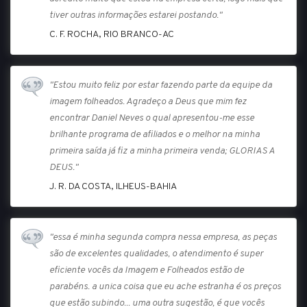
tiver outras informações estarei postando."
C. F. ROCHA, RIO BRANCO-AC
"Estou muito feliz por estar fazendo parte da equipe da
imagem folheados. Agradeço a Deus que mim fez
encontrar Daniel Neves o qual apresentou-me esse
brilhante programa de afiliados e o melhor na minha
primeira saída já fiz a minha primeira venda; GLORIAS A
DEUS."
J. R. DA COSTA, ILHEUS-BAHIA
"essa é minha segunda compra nessa empresa, as peças
são de excelentes qualidades, o atendimento é super
eficiente vocês da Imagem e Folheados estão de
parabéns. a unica coisa que eu ache estranha é os preços
que estão subindo... uma outra sugestão, é que vocês