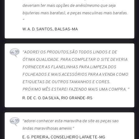
deveriam ter mais opções de anéis(mesmo que seja
bijuterias mais baratas), e peças masculinas mais baratas.
"
W. A. D. SANTOS, BALSAS-MA
"ADOREI OS PRODUTOS,SÃO TODOS LINDOS E DE
ÓTIMA QUALIDADE. PARA COMPLETAR O SITE DEVERIA
FORNECER AS FLANELINHAS PARA LIMPEZA DOS
FOLHEADOS E MAIS ACESSÓRIOS PARA A VENDA COMO
ETIQUETAS DE OUTROS TAMANHOS E CORES.
PRÓXIMO MÊS ESTAREI FAZENDO MAIS UMA COMPRA. "
R. DE C. O. DA SILVA, RIO GRANDE-RS
"adorei conhecer esta maravilha de site as peças sao
lindas maravilhosas ameiiiii."
E. G. PEREIRA, CONSELHEIRO LAFAIETE-MG