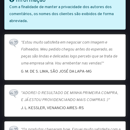
Informação
Com a finalidade de manter a privacidade dos autores dos
comentários, os nomes dos clientes são exibidos de forma
abreviada.
"Estou muito satisfeita em negociar com Imagem e
Folheados. Meu pedido chegou antes do esperado, as
peças são lindas e delicadas logo percebi que se trata de
uma empresa séria. Vou arrebentar nas vendas!"
G. M. DE S. LIMA, SÃO JOSÉ DA LAPA-MG
"ADOREI O RESULTADO DE MINHA PRIMEIRA COMPRA,
E JÁ ESTOU PROVIDENCIANDO MAIS COMPRAS :)"
J. L. KESSLER, VENANCIO AIRES-RS
"Os produtos chegaram hoje. Fiquei muito satisfeita com a