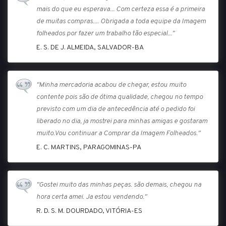
mais do que eu esperava... Com certeza essa é a primeira
de muitas compras.... Obrigada a toda equipe da Imagem
folheados por fazer um trabalho tão especial..."
E. S. DE J. ALMEIDA, SALVADOR-BA
"Minha mercadoria acabou de chegar, estou muito
contente pois são de ótima qualidade, chegou no tempo
previsto com um dia de antecedência até o pedido foi
liberado no dia, ja mostrei para minhas amigas e gostaram
muito.Vou continuar a Comprar da Imagem Folheados."
E. C. MARTINS, PARAGOMINAS-PA
"Gostei muito das minhas peças. são demais, chegou na
hora certa amei. Ja estou vendendo."
R. D. S. M. DOURDADO, VITÓRIA-ES