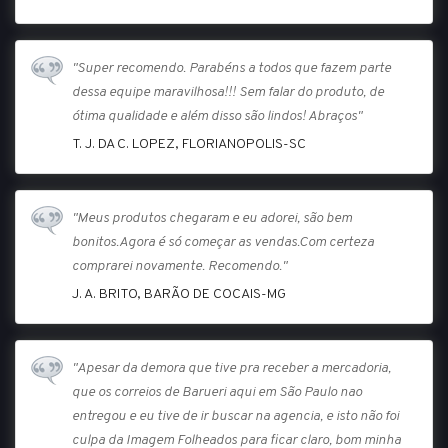
"Super recomendo. Parabéns a todos que fazem parte
dessa equipe maravilhosa!!! Sem falar do produto, de
ótima qualidade e além disso são lindos! Abraços"
T. J. DA C. LOPEZ, FLORIANOPOLIS-SC
"Meus produtos chegaram e eu adorei, são bem
bonitos.Agora é só começar as vendas.Com certeza
comprarei novamente. Recomendo."
J. A. BRITO, BARÃO DE COCAIS-MG
"Apesar da demora que tive pra receber a mercadoria,
que os correios de Barueri aqui em São Paulo nao
entregou e eu tive de ir buscar na agencia, e isto não foi
culpa da Imagem Folheados para ficar claro, bom minha