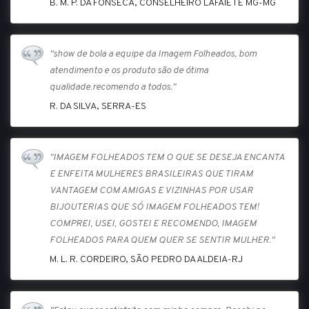
B. M. P. DA FONSECA, CONSELHEIRO LAFAIETE MG-MG
"show de bola a equipe da Imagem Folheados, bom
atendimento e os produto são de ótima
qualidade.recomendo a todos."
R. DA SILVA, SERRA-ES
"IMAGEM FOLHEADOS TEM O QUE SE DESEJA ENCANTA
E ENFEITA MULHERES BRASILEIRAS QUE TIRAM
VANTAGEM COM AMIGAS E VIZINHAS POR USAR
BIJOUTERIAS QUE SÓ IMAGEM FOLHEADOS TEM!
COMPREI, USEI, GOSTEI E RECOMENDO, IMAGEM
FOLHEADOS PARA QUEM QUER SE SENTIR MULHER."
M. L. R. CORDEIRO, SÃO PEDRO DA ALDEIA-RJ