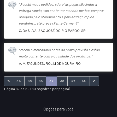
"Recebi meus pedidos, adorei as peças,são lindas a
entrega rapida, vou continuar fazendo minhas compras
obrigada pelo atendimento e pela entrega rapida
parabéns... até breve cliente Carmen?"
C. DA SILVA, SÃO JOSÉ DO RIO PARDO-SP
"recebi a mercadoria antes do prazo previsto e estou
muito contente com a qualidade dos produtos. "
A. M. FAGUNDES, ROLIM DE MOURA-RO
<
>
34
35
36
37
38
39
40
Página 37 de 82 (30 registros por página)
Opções para você