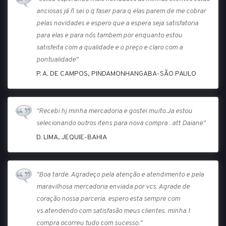
anciosas já ñ sei o q faser para q elas parem de me cobrar
pelas novidades e espero que a espera seja satisfatoria
para elas e para nós tambem por enquanto estou
satisfeita com a qualidade e o preço e claro com a
pontualidade"
P. A. DE CAMPOS, PINDAMONHANGABA-SÃO PAULO
"Recebi hj minha mercadoria e gostei muito.Ja estou
selecionando outros itens para nova compra . att Daiane"
D. LIMA, JEQUIE-BAHIA
"Boa tarde. Agradeço pela atenção e atendimento e pela
maravilhosa mercadoria enviada por vcs. Agrade de
coração nossa parceria. espero esta sempre com
vs.atendendo com satisfasão meus clientes. minha 1
compra ocorreu tudo com sucesso."