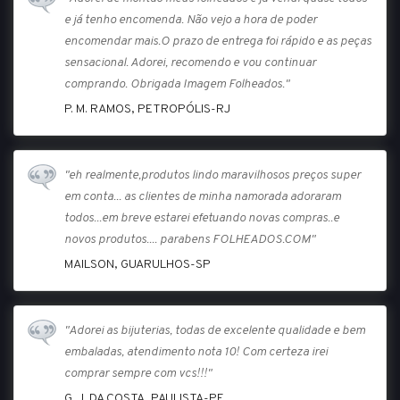
e já tenho encomenda. Não vejo a hora de poder
encomendar mais.O prazo de entrega foi rápido e as peças
sensacional. Adorei, recomendo e vou continuar
comprando. Obrigada Imagem Folheados."
P. M. RAMOS, PETROPÓLIS-RJ
"eh realmente,produtos lindo maravilhosos preços super
em conta... as clientes de minha namorada adoraram
todos...em breve estarei efetuando novas compras..e
novos produtos.... parabens FOLHEADOS.COM"
MAILSON, GUARULHOS-SP
"Adorei as bijuterias, todas de excelente qualidade e bem
embaladas, atendimento nota 10! Com certeza irei
comprar sempre com vcs!!!"
G. J. DA COSTA, PAULISTA-PE