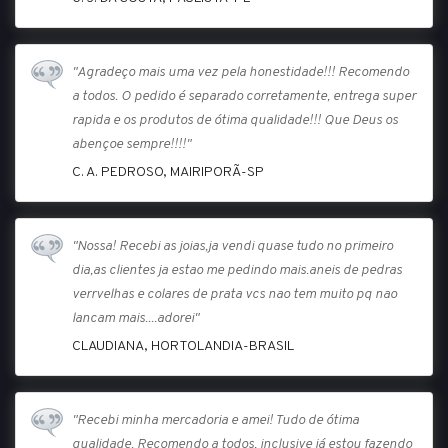
"Agradeço mais uma vez pela honestidade!!! Recomendo
a todos. O pedido é separado corretamente, entrega super
rapida e os produtos de ótima qualidade!!! Que Deus os
abençoe sempre!!!!"
C. A. PEDROSO, MAIRIPORÃ-SP
"Nossa! Recebi as joias,ja vendi quase tudo no primeiro
dia,as clientes ja estao me pedindo mais.aneis de pedras
verrvelhas e colares de prata vcs nao tem muito pq nao
lancam mais....adorei"
CLAUDIANA, HORTOLANDIA-BRASIL
"Recebi minha mercadoria e amei! Tudo de ótima
qualidade. Recomendo a todos, inclusive já estou fazendo