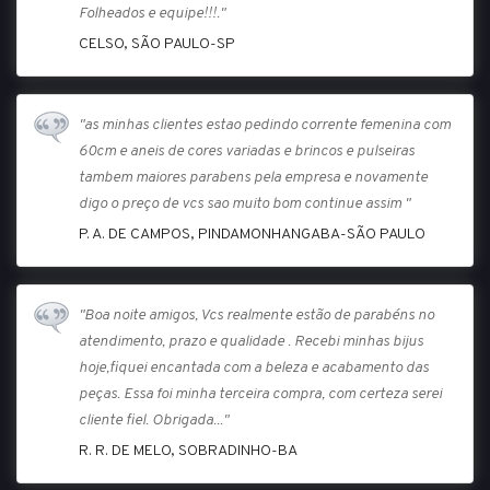
Folheados e equipe!!!."
CELSO, SÃO PAULO-SP
"as minhas clientes estao pedindo corrente femenina com
60cm e aneis de cores variadas e brincos e pulseiras
tambem maiores parabens pela empresa e novamente
digo o preço de vcs sao muito bom continue assim "
P. A. DE CAMPOS, PINDAMONHANGABA-SÃO PAULO
"Boa noite amigos, Vcs realmente estão de parabéns no
atendimento, prazo e qualidade . Recebi minhas bijus
hoje,fiquei encantada com a beleza e acabamento das
peças. Essa foi minha terceira compra, com certeza serei
cliente fiel. Obrigada..."
R. R. DE MELO, SOBRADINHO-BA