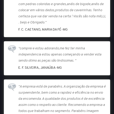
com pedras coloridas e grandes,anéis de bigode,anéis de
colocar em vários dedos,produtos de caveirinhas. Tenho
certeza que vai dar venda na certa ! Vocês são nota milLLL
. beijs e Obrigado."
F. C. CAETANO, MARIA DA FÉ-MG
"comprei e estou adorando,me fez ter minha
independencia estou apenas começando a vender esta
sendo otimo as peças são lindissimas. "
E. F. SILVEIRA, JANAÚBA-MG
"A empresa está de parabéns. A organização da empresa é
surpeendente, bem como a rapidez e eficiência no envio
da encomenda. A qualidade dos produtos é de excelência
assim como o respeito ao cliente. Recomendo a empresa a
todos que trabalham no segmento. Parabéns Imagem