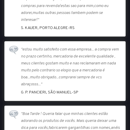
compras para revenda!estas sao para mim,como eu
adorei,muitas outras pessoas tambem podem se
interesar!"
S. KAUER, PORTO ALEGRE-RS
"estou muito satisfeito com essa empresa... a compra vem
no prazo certinho, mercadoria de excelente qualidade ,
meus clientes gostam muito e nao reclamaram em nada
muito pelo contrario so elogio que a mercadoria é
boa...muito obrigado...comprarei sempre de vcs
abraçosss..."
G. P. PANCIERI, SÃO MANUEL-SP
"Boa Tarde ! Queria falar que minhas clientes estão
adorando os produtos de vocês. Mais queria deixar uma
dica para vocês,fabricarem gargantilhas com nomes,anéis