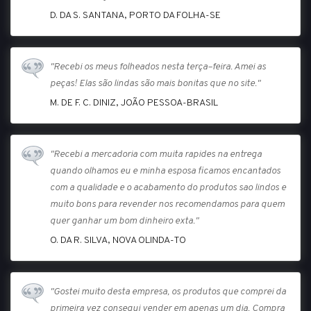
D. DA S. SANTANA, PORTO DA FOLHA-SE
"Recebi os meus folheados nesta terça–feira. Amei as
peças! Elas são lindas são mais bonitas que no site."
M. DE F. C. DINIZ, JOÃO PESSOA-BRASIL
"Recebi a mercadoria com muita rapides na entrega
quando olhamos eu e minha esposa ficamos encantados
com a qualidade e o acabamento do produtos sao lindos e
muito bons para revender nos recomendamos para quem
quer ganhar um bom dinheiro exta."
O. DA R. SILVA, NOVA OLINDA-TO
"Gostei muito desta empresa, os produtos que comprei da
primeira vez consegui vender em apenas um dia. Compra