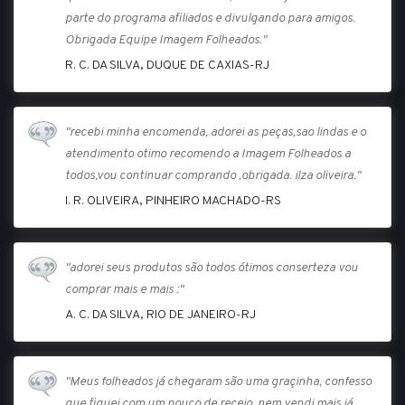
parte do programa afiliados e divulgando para amigos.
Obrigada Equipe Imagem Folheados."
R. C. DA SILVA, DUQUE DE CAXIAS-RJ
"recebi minha encomenda, adorei as peças,sao lindas e o
atendimento otimo recomendo a Imagem Folheados a
todos,vou continuar comprando ,obrigada. ilza oliveira."
I. R. OLIVEIRA, PINHEIRO MACHADO-RS
"adorei seus produtos são todos ótimos conserteza vou
comprar mais e mais :"
A. C. DA SILVA, RIO DE JANEIRO-RJ
"Meus folheados já chegaram são uma graçinha, confesso
que fiquei com um pouco de receio, nem vendi mais já