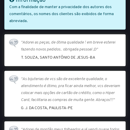
Informação
Com a finalidade de manter a privacidade dos autores dos
comentários, os nomes dos clientes são exibidos de forma
abreviada.
"Adorei as peças, de ótima qualidade ! em breve esterei
fazendo novos pedidos.. obrigada pessoal ;D"
T. SOUZA, SANTO ANTÔNIO DE JESUS-BA
"As bijuterias de vcs são de excelente qualidade, o
atendimento é ótimo, pra ficar ainda melhor, vcs deveriam
colocar mais opções de cartão de crédito, como o Hiper
Card, facilitaria as compras de muita gente. Abraços!!!"
G. J. DA COSTA, PAULISTA-PE
"Adorei de montão meus folheados e já vendi quase todos