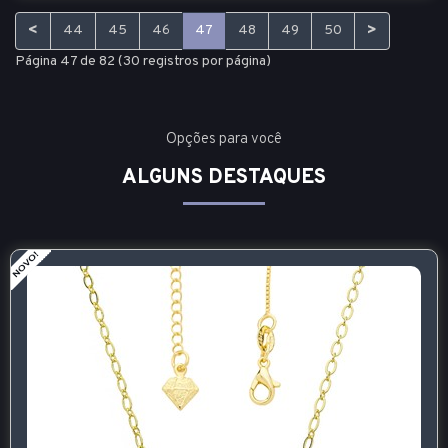
<
>
44
45
46
47
48
49
50
Página 47 de 82 (30 registros por página)
Opções para você
ALGUNS DESTAQUES
BRINC
Unid.:
par
R$
Atacado:
R$
Varejo: