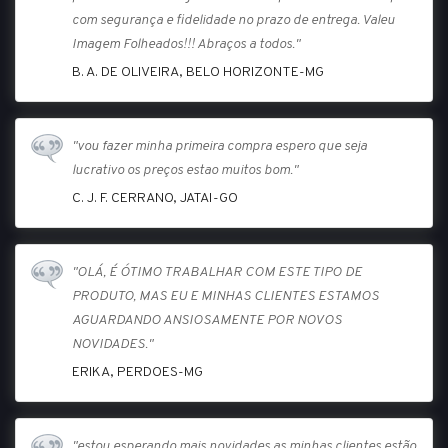
com segurança e fidelidade no prazo de entrega. Valeu
Imagem Folheados!!! Abraços a todos."
B. A. DE OLIVEIRA, BELO HORIZONTE-MG
"vou fazer minha primeira compra espero que seja
lucrativo os preços estao muitos bom."
C. J. F. CERRANO, JATAI-GO
"OLÁ, É ÓTIMO TRABALHAR COM ESTE TIPO DE
PRODUTO, MAS EU E MINHAS CLIENTES ESTAMOS
AGUARDANDO ANSIOSAMENTE POR NOVOS
NOVIDADES."
ERIKA, PERDOES-MG
"estou esperando mais novidades as minhas clientes estão