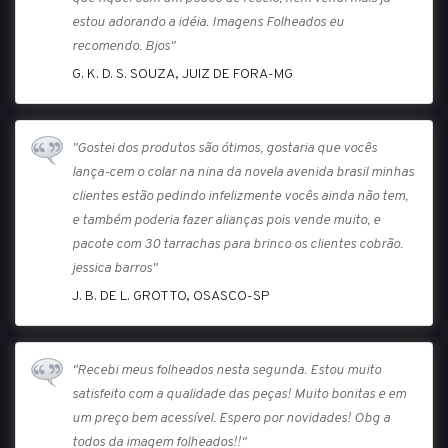
estou adorando a idéia. Imagens Folheados eu
recomendo. Bjos"
G. K. D. S. SOUZA, JUIZ DE FORA-MG
"Gostei dos produtos são ótimos, gostaria que vocês
lança-cem o colar na nina da novela avenida brasil minhas
clientes estão pedindo infelizmente vocês ainda não tem,
e também poderia fazer alianças pois vende muito, e
pacote com 30 tarrachas para brinco os clientes cobrão.
jessica barros"
J. B. DE L. GROTTO, OSASCO-SP
"Recebi meus folheados nesta segunda. Estou muito
satisfeito com a qualidade das peças! Muito bonitas e em
um preço bem acessível. Espero por novidades! Obg a
todos da imagem folheados!!"