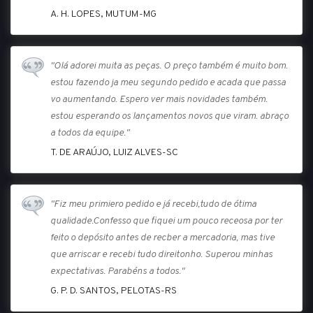
A. H. LOPES, MUTUM-MG
"Olá adorei muita as peças. O preço também é muito bom.
estou fazendo ja meu segundo pedido e acada que passa
vo aumentando. Espero ver mais novidades também.
estou esperando os lançamentos novos que viram. abraço
a todos da equipe."
T. DE ARAÚJO, LUIZ ALVES-SC
"Fiz meu primiero pedido e já recebi,tudo de ótima
qualidade.Confesso que fiquei um pouco receosa por ter
feito o depósito antes de recber a mercadoria, mas tive
que arriscar e recebi tudo direitonho. Superou minhas
expectativas. Parabéns a todos."
G. P. D. SANTOS, PELOTAS-RS