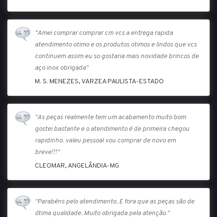
"Amei comprar comprar cm vcs a entrega rapida
atendimento otimo e os produtos otimos e lindos que vcs
continuem assim eu so gostaria mais novidade brincos de
aço inox obrigada"
M. S. MENEZES, VARZEA PAULISTA-ESTADO
"As peças realmente tem um acabamento muito bom
gostei bastante e o atendimento é de primeira chegou
rapidinho. valeu pessoal vou comprar de novo em
breve!!!"
CLEOMAR, ANGELÂNDIA-MG
"Parabéns pelo atendimento..E fora que as peças são de
ótima qualidade..Muito obrigada pela atenção."