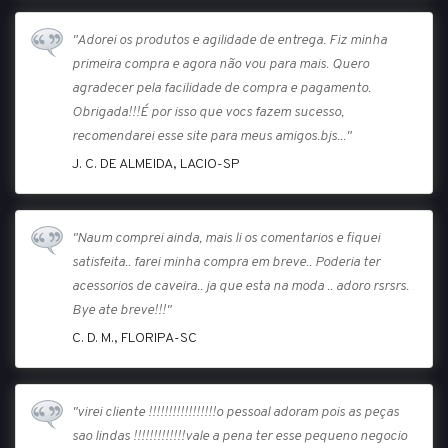
"Adorei os produtos e agilidade de entrega. Fiz minha
primeira compra e agora não vou para mais. Quero
agradecer pela facilidade de compra e pagamento.
Obrigada!!!É por isso que vocs fazem sucesso,
recomendarei esse site para meus amigos.bjs..."
J. C. DE ALMEIDA, LACIO-SP
"Naum comprei ainda, mais li os comentarios e fiquei
satisfeita.. farei minha compra em breve.. Poderia ter
acessorios de caveira.. ja que esta na moda .. adoro rsrsrs.
Bye ate breve!!!"
C. D. M., FLORIPA-SC
"virei cliente !!!!!!!!!!!!!!!!!o pessoal adoram pois as peças
sao lindas !!!!!!!!!!!!!vale a pena ter esse pequeno negocio