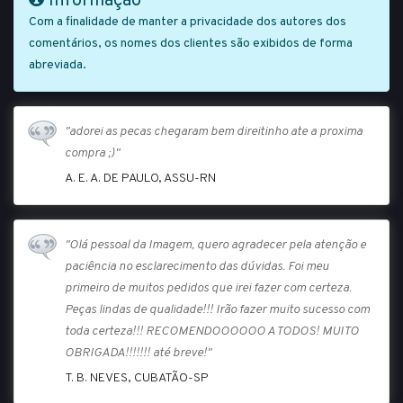
Informação
Com a finalidade de manter a privacidade dos autores dos
comentários, os nomes dos clientes são exibidos de forma
abreviada.
"adorei as pecas chegaram bem direitinho ate a proxima
compra ;)"
A. E. A. DE PAULO, ASSU-RN
"Olá pessoal da Imagem, quero agradecer pela atenção e
paciência no esclarecimento das dúvidas. Foi meu
primeiro de muitos pedidos que irei fazer com certeza.
Peças lindas de qualidade!!! Irão fazer muito sucesso com
toda certeza!!! RECOMENDOOOOOO A TODOS! MUITO
OBRIGADA!!!!!!! até breve!"
T. B. NEVES, CUBATÃO-SP