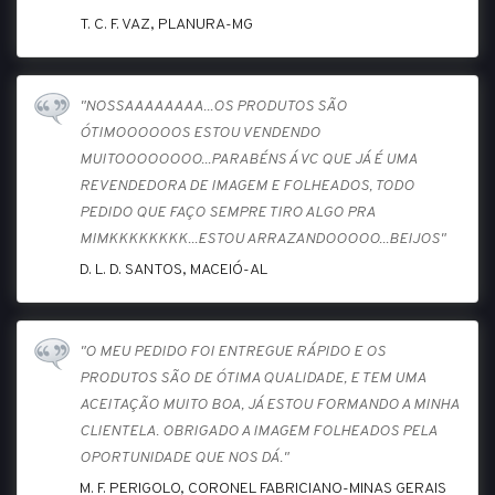
T. C. F. VAZ, PLANURA-MG
"NOSSAAAAAAAA...OS PRODUTOS SÃO
ÓTIMOOOOOOS ESTOU VENDENDO
MUITOOOOOOOO...PARABÉNS Á VC QUE JÁ É UMA
REVENDEDORA DE IMAGEM E FOLHEADOS, TODO
PEDIDO QUE FAÇO SEMPRE TIRO ALGO PRA
MIMKKKKKKKK...ESTOU ARRAZANDOOOOO...BEIJOS"
D. L. D. SANTOS, MACEIÓ-AL
"O MEU PEDIDO FOI ENTREGUE RÁPIDO E OS
PRODUTOS SÃO DE ÓTIMA QUALIDADE, E TEM UMA
ACEITAÇÃO MUITO BOA, JÁ ESTOU FORMANDO A MINHA
CLIENTELA. OBRIGADO A IMAGEM FOLHEADOS PELA
OPORTUNIDADE QUE NOS DÁ."
M. F. PERIGOLO, CORONEL FABRICIANO-MINAS GERAIS