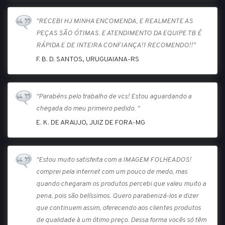
"RECEBI HJ MINHA ENCOMENDA, E REALMENTE AS
PEÇAS SÃO ÓTIMAS. E ATENDIMENTO DA EQUIPE TB É
RÁPIDA E DE INTEIRA CONFIANÇA!1 RECOMENDO!!"
F. B. D. SANTOS, URUGUAIANA-RS
"Parabéns pelo trabalho de vcs! Estou aguardando a
chegada do meu primeiro pedido. "
E. K. DE ARAUJO, JUIZ DE FORA-MG
"Estou muito satisfeita com a IMAGEM FOLHEADOS!
comprei pela internet com um pouco de medo, mas
quando chegaram os produtos percebi que valeu muito a
pena, pois são belíssimos. Quero parabenizá-los e dizer
que continuem assim, oferecendo aos clientes produtos
de qualidade à um ótimo preço. Dessa forma vocês só têm