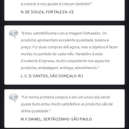
a crescer e nos ajudar a crescer também!"
N. DE SOUZA, FORTALEZA-CE
"Estou satisfeitíssima com a Imagem Folheados. Os
produtos apresentam excelente qualidade, beleza e
preço. Fiz duas compras até agora, mas o objetivo é fazer
muitas no período de cada mês. Parabéns à esta
Excelente Empresa, muito competente nos aspectos
produtos, embalagem, entrega, atendimento."
L. C. D. SANTOS, SÃO GONÇALO-RJ
"Fiz minha primeira compra e em um unico dia vendi
quase tudo estou muito satisfeita e os produtos são de
otima qualidade."
M. F. DANIEL, SERTÃOZINHO-SÃO PAULO