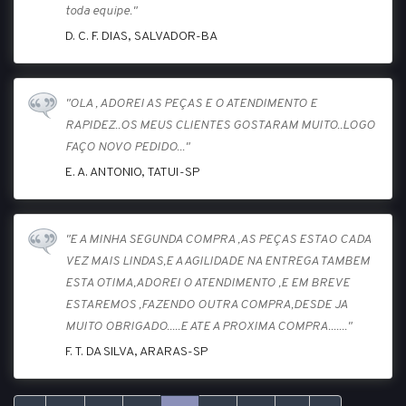
toda equipe."
D. C. F. DIAS, SALVADOR-BA
"OLA , ADOREI AS PEÇAS E O ATENDIMENTO E
RAPIDEZ..OS MEUS CLIENTES GOSTARAM MUITO..LOGO
FAÇO NOVO PEDIDO..."
E. A. ANTONIO, TATUI-SP
"E A MINHA SEGUNDA COMPRA ,AS PEÇAS ESTAO CADA
VEZ MAIS LINDAS,E A AGILIDADE NA ENTREGA TAMBEM
ESTA OTIMA,ADOREI O ATENDIMENTO ,E EM BREVE
ESTAREMOS ,FAZENDO OUTRA COMPRA,DESDE JA
MUITO OBRIGADO.....E ATE A PROXIMA COMPRA......."
F. T. DA SILVA, ARARAS-SP