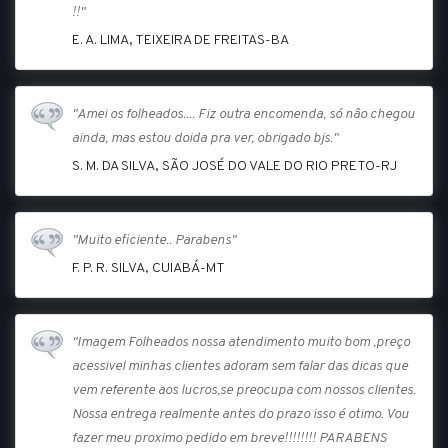
!!"
E. A. LIMA, TEIXEIRA DE FREITAS-BA
"Amei os folheados.... Fiz outra encomenda, só nâo chegou
ainda, mas estou doida pra ver, obrigado bjs."
S. M. DA SILVA, SÃO JOSÉ DO VALE DO RIO PRETO-RJ
"Muito eficiente.. Parabens"
F. P. R. SILVA, CUIABÁ-MT
"Imagem Folheados nossa atendimento muito bom ,preço
acessivel minhas clientes adoram sem falar das dicas que
vem referente aos lucros,se preocupa com nossos clientes.
Nossa entrega realmente antes do prazo isso é otimo. Vou
fazer meu proximo pedido em breve!!!!!!!! PARABENS