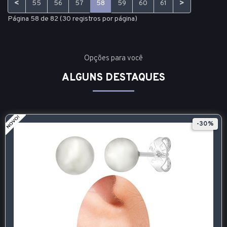
<
>
55
56
57
58
59
60
61
Página 58 de 82 (30 registros por página)
Opções para você
ALGUNS DESTAQUES
-30%