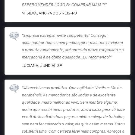
ESPERO VENDER LOGO P/ COMPRAR MAIS!!!"
M. SILVA, ANGRA DOS REIS-RJ
"Empresa extremamente competente! Consegui
acompanhar todo o meu pedido por e-mail...me enviaram
o produto rapidamente, até antes do prazo estipulado,e a
mercadoria é de ótima qualidade...Eu recomendo!"
LUCIANA, JUNDIAÍ-SP
"Já recebi meus produtos. Que agilidade. Vocês estão de
parabéns!!! As mercadorias são lindas e de excelente
qualidade, muito melhor ao vivo. Sem mentira alguma,
assim que recebi meus produtos, abri a caixa para vê-los e
vendi de imediato duas peças a minha colega de trabalho,
sem nem ter colocado o valor, ela quis assim mesmo. Estou
satisfeitíssima. Com certeza farei mais compras. Abraços a