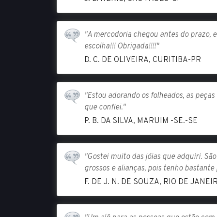
"A mercodoria chegou antes do prazo, ex
escolha!!! Obrigada!!!!"
D. C. DE OLIVEIRA, CURITIBA-PR
"Estou adorando os folheados, as peças
que confiei."
P. B. DA SILVA, MARUIM -SE.-SE
"Gostei muito das jóias que adquiri. Sã
grossos e alianças, pois tenho bastante
F. DE J. N. DE SOUZA, RIO DE JANEI