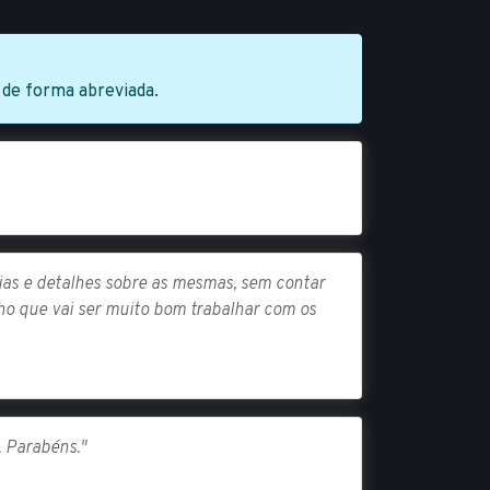
 de forma abreviada.
rias e detalhes sobre as mesmas, sem contar
o que vai ser muito bom trabalhar com os
. Parabéns."