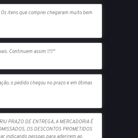
os. Os itens que comprei chegaram muito bem
is. Continuem assim !!!!!"
gação, o pedido chegou no prazo e em ótimas
IU PRAZO DE ENTREGA, A MERCADORIA É
ROMISSADOS, OS DESCONTOS PROMETIDOS
uar indicando pessoas para aderirem ao