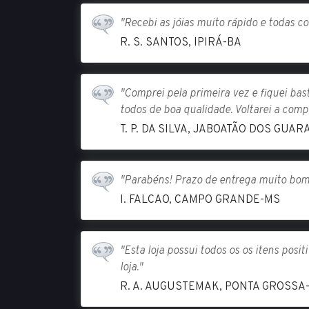
"Recebi as jóias muito rápido e todas co
R. S. SANTOS, IPIRÁ-BA
"Comprei pela primeira vez e fiquei ba
todos de boa qualidade. Voltarei a comp
T. P. DA SILVA, JABOATÃO DOS GUA
"Parabéns! Prazo de entrega muito bom e 
I. FALCAO, CAMPO GRANDE-MS
"Esta loja possui todos os os itens pos
loja."
R. A. AUGUSTEMAK, PONTA GROSSA