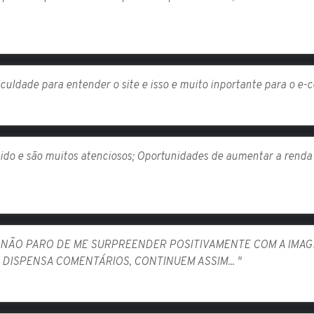
iculdade para entender o site e isso e muito inportante para o e
ido e são muitos atenciosos; Oportunidades de aumentar a renda p
 NÃO PARO DE ME SURPREENDER POSITIVAMENTE COM A IMAG
 DISPENSA COMENTÁRIOS, CONTINUEM ASSIM... "