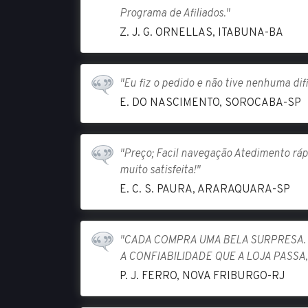
Programa de Afiliados."
Z. J. G. ORNELLAS, ITABUNA-BA
"Eu fiz o pedido e não tive nenhuma dif
E. DO NASCIMENTO, SOROCABA-SP
"Preço; Facil navegação Atedimento ráp
muito satisfeita!"
E. C. S. PAURA, ARARAQUARA-SP
"CADA COMPRA UMA BELA SURPRESA.
A CONFIABILIDADE QUE A LOJA PASSA,
P. J. FERRO, NOVA FRIBURGO-RJ