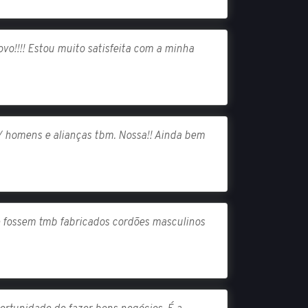
vo!!!! Estou muito satisfeita com a minha
p/ homens e alianças tbm. Nossa!! Ainda bem
ue fossem tmb fabricados cordões masculinos