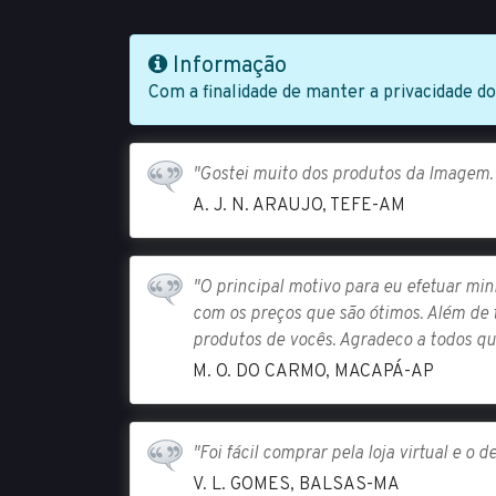
Informação
Com a finalidade de manter a privacidade d
"Gostei muito dos produtos da Imagem. 
A. J. N. ARAUJO, TEFE-AM
"O principal motivo para eu efetuar min
com os preços que são ótimos. Além de
produtos de vocês. Agradeco a todos qu
M. O. DO CARMO, MACAPÁ-AP
"Foi fácil comprar pela loja virtual e o
V. L. GOMES, BALSAS-MA