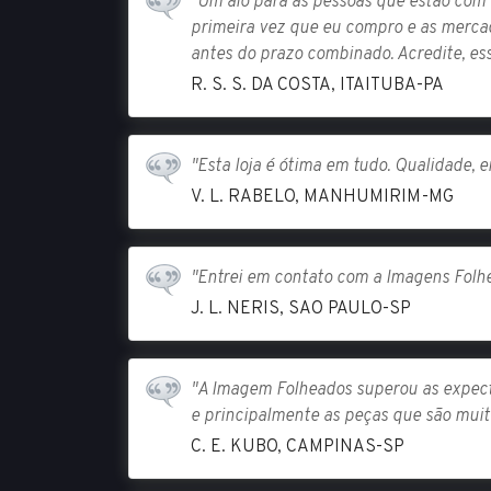
"Um alô para as pessoas que estão com 
primeira vez que eu compro e as mercad
antes do prazo combinado. Acredite, ess
R. S. S. DA COSTA, ITAITUBA-PA
"Esta loja é ótima em tudo. Qualidade, 
V. L. RABELO, MANHUMIRIM-MG
"Entrei em contato com a Imagens Folhe
J. L. NERIS, SAO PAULO-SP
"A Imagem Folheados superou as expecta
e principalmente as peças que são muit
C. E. KUBO, CAMPINAS-SP