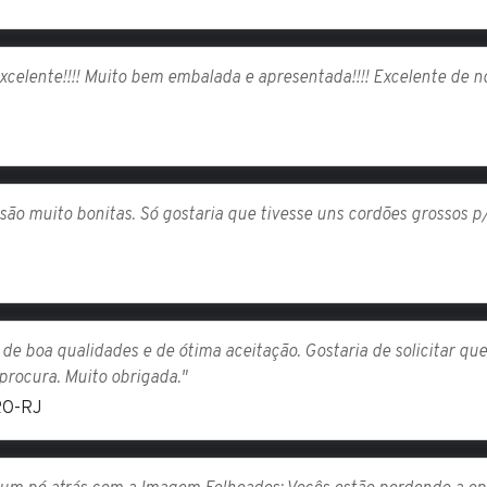
celente!!!! Muito bem embalada e apresentada!!!! Excelente de no
 são muito bonitas. Só gostaria que tivesse uns cordões grossos 
o de boa qualidades e de ótima aceitação. Gostaria de solicitar q
 procura. Muito obrigada."
RO-RJ