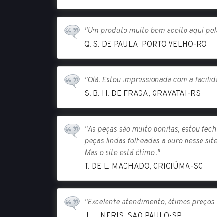
"Um produto muito bem aceito aqui pela
Q. S. DE PAULA, PORTO VELHO-RO
"Olá. Estou impressionada com a facili
S. B. H. DE FRAGA, GRAVATAI-RS
"As peças são muito bonitas, estou fec
peças lindas folheadas a ouro nesse site
Mas o site está ótimo.."
T. DE L. MACHADO, CRICIÚMA-SC
"Excelente atendimento, ótimos preços 
J. L. NERIS, SAO PAULO-SP