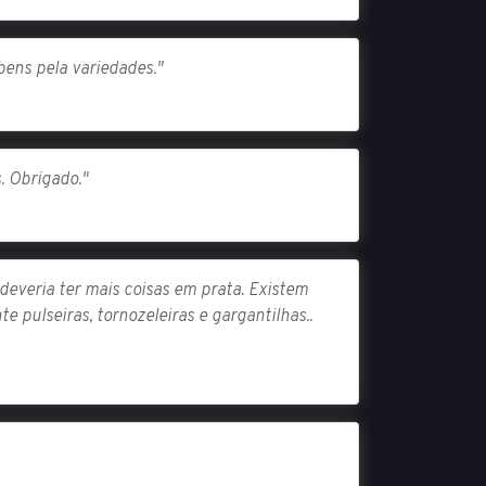
ens pela variedades."
. Obrigado."
deveria ter mais coisas em prata. Existem
e pulseiras, tornozeleiras e gargantilhas..