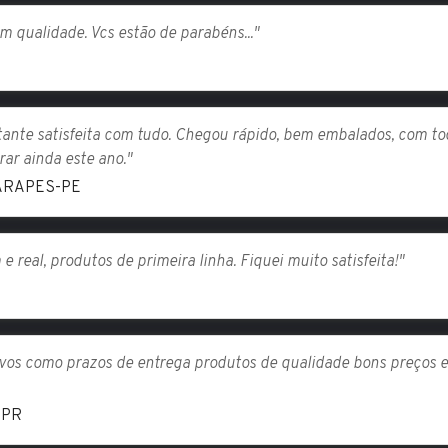
m qualidade. Vcs estão de parabéns..."
stante satisfeita com tudo. Chegou rápido, bem embalados, com to
rar ainda este ano."
RARAPES-PE
real, produtos de primeira linha. Fiquei muito satisfeita!"
itivos como prazos de entrega produtos de qualidade bons preços
-PR