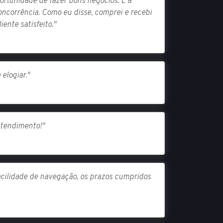
rtunidade de fazer bons negócios. É a
ncorrência. Como eu disse, comprei e recebi
ente satisfeito."
elogiar."
atendimento!"
acilidade de navegação, os prazos cumpridos