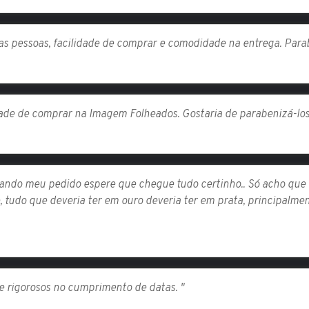
s pessoas, facilidade de comprar e comodidade na entrega. Parab
dade de comprar na Imagem Folheados. Gostaria de parabenizá-los
hando meu pedido espere que chegue tudo certinho.. Só acho que 
, tudo que deveria ter em ouro deveria ter em prata, principalment
e rigorosos no cumprimento de datas. "