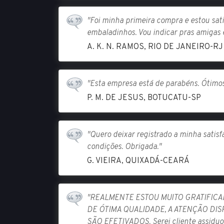
"Foi minha primeira compra e estou sat
embaladinhos. Vou indicar pras amigas 
A. K. N. RAMOS, RIO DE JANEIRO-RJ
"Esta empresa está de parabéns. Ótimos 
P. M. DE JESUS, BOTUCATU-SP
"Quero deixar registrado a minha satisf
condições. Obrigada."
G. VIEIRA, QUIXADÁ-CEARÁ
"REALMENTE ESTOU MUITO GRATIFIC
DE ÓTIMA QUALIDADE, A ATENÇÃO D
SÃO EFETIVADOS. Serei cliente assiduo 