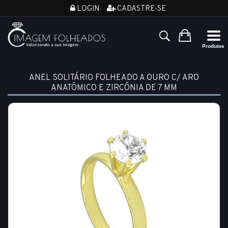
LOGIN
CADASTRE-SE
ANEL SOLITÁRIO FOLHEADO A OURO C/ ARO
ANATÔMICO E ZIRCÔNIA DE 7 MM