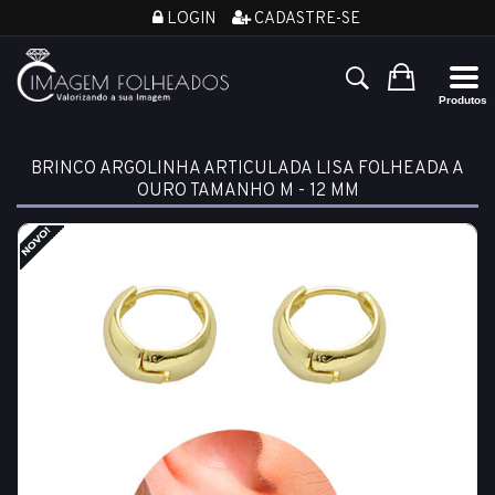
LOGIN
CADASTRE-SE
BRINCO ARGOLINHA ARTICULADA LISA FOLHEADA A
OURO TAMANHO M - 12 MM