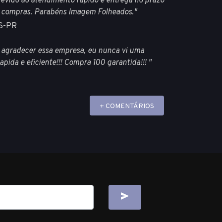
devido ao atendimento rápido e entrega no prazo
s compras. Parabéns Imagem Folheados."
S-PR
 e agradecer essa empresa, eu nunca vi uma
pida e eficiente!!! Compra 100 garantida!!! "
+ COMENTÁRIOS