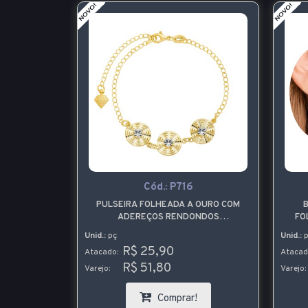
-40%
 P
Cód.:
P716
A COM PEDRA
PULSEIRA FOLHEADA A OURO COM
B
CHATÃO DE
ADEREÇOS RENDONDOS
FO
ESTAMPADOS E PEDRAS DE STRASS
Unid.:
pç
Unid.:
p
20
R$ 25,90
Atacado:
Atacad
R$ 51,80
4,40
Varejo:
Varejo:
Comprar!
!