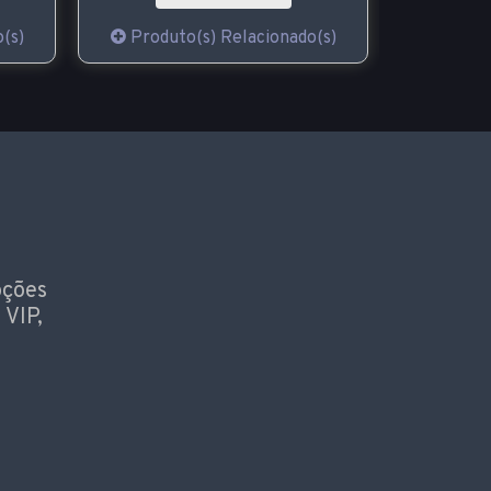
(s)
Produto(s) Relacionado(s)
Produt
oções
 VIP,