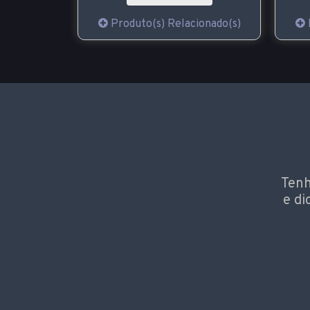
Produto(s) Relacionado(s)
ionado(s)
Tenh
e di