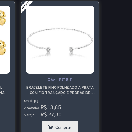
Cód.:
P718 P
IL
BRACELETE FINO FOLHEADO A PRATA
PULSEIRA 
INA
COM FIO TRANÇADO E PEDRAS DE
ADER
ZIRCÔNIA
ESTAMPADO
Unid.:
pç
Unid.:
pç
R$ 13,65
R$
Atacado:
Atacado:
R$ 27,30
R$
Varejo:
Varejo:
Comprar!