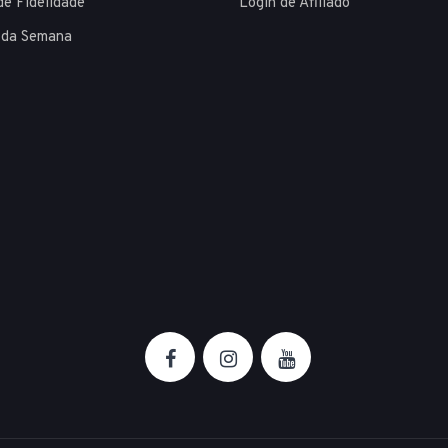
de Fidelidade
Login de Afiliado
 da Semana