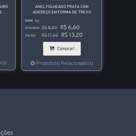
OURO
ANEL FOLHEADO PRATA COM
ANEL FO
E
ADEREÇO EM FORMA DE TREVO
ZIRCÔNIA D
INITO
Unid.:
pç
Unid.:
pç
R$ 6,60
R$
R$ 8,80
Atacado:
Atacado:
R$
R$ 13,20
R$ 17,60
Varejo:
Varejo:
Comprar!
(s)
Produt
Produto(s) Relacionado(s)
oções