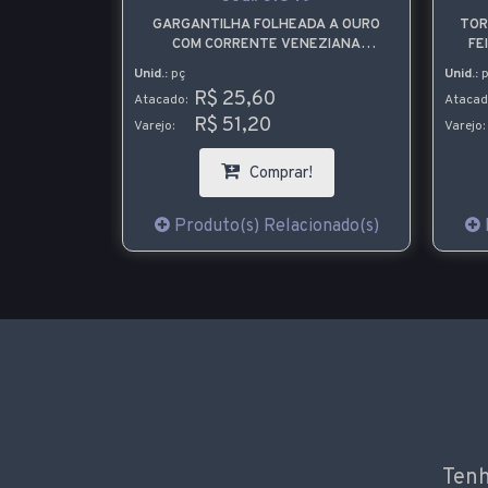
DO A PRATA
GARGANTILHA FOLHEADA A OURO
TOR
A
COM CORRENTE VENEZIANA
FE
CONTENDO A PALAVRA LOVE
Unid.:
pç
Unid.:
p
R$ 25,60
Atacado:
Atacad
R$ 51,20
Varejo:
Varejo:
!
Comprar!
ionado(s)
Produto(s) Relacionado(s)
Tenh