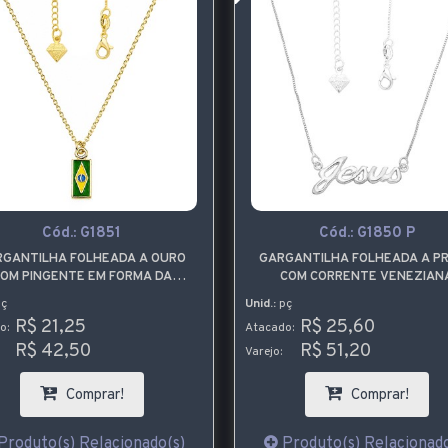
Cód.:
G1851
Cód.:
G1850 P
RGANTILHA FOLHEADA A OURO
GARGANTILHA FOLHEADA A P
OM PINGENTE EM FORMA DA
COM CORRENTE VENEZIAN
BANDEIRA DO BRASIL
CONTENDO O NOME JESU
ç
Unid.:
pç
R$ 21,25
R$ 25,60
o:
Atacado:
R$ 42,50
R$ 51,20
Varejo:
Comprar!
Comprar!
Produto(s) Relacionado(s)
Produto(s) Relacionado