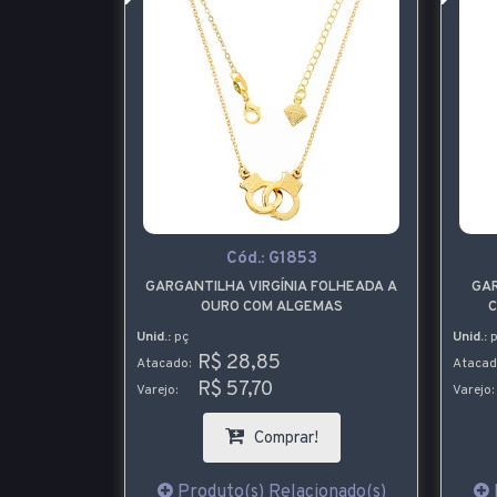
P
Cód.:
G1853
RATA COM O
GARGANTILHA VIRGÍNIA FOLHEADA A
GA
EM STRASS
OURO COM ALGEMAS
C
Unid.:
pç
Unid.:
p
R$ 28,85
Atacado:
Atacad
R$ 57,70
Varejo:
Varejo:
!
Comprar!
ionado(s)
Produto(s) Relacionado(s)