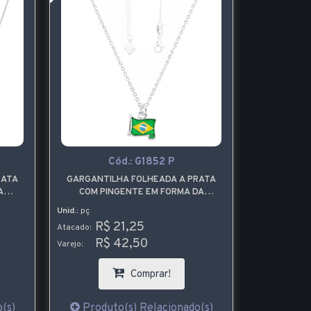
Cód.:
G1852 P
C
RATA
GARGANTILHA FOLHEADA A PRATA
BRINCO 
A
COM PINGENTE EM FORMA DA
FORMA
S
BANDEIRA DO BRASIL ONDULADA
Unid.:
pç
Unid.:
par
R$ 21,25
R$ 
Atacado:
Atacado:
R$ 42,50
R$
Varejo:
Varejo:
Comprar!
(s)
Produto(s) Relacionado(s)
Produt