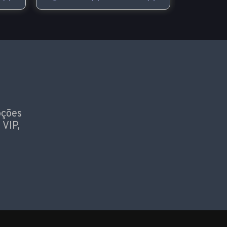
oções
 VIP,