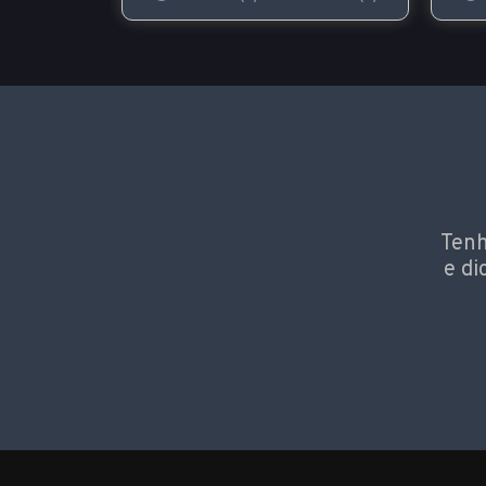
Tenh
e di