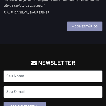
"Recebi as peças dentro do prazo e amei a qualidade, a facilidade do
site e a rapidez da entrega...."
F. A. P. DA SILVA, BAURERI-SP
+ COMENTÁRIOS
NEWSLETTER
Nome
E-
mail