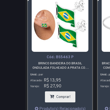
9
Cód.:
BS5463 P
URO COM
BRINCO BANDEIRA DO BRASIL
BRAC
 CHATÃO
ONDULADA FOLHEADO A PRATA COM
COM
ARRAS
RESINA
Unid.:
par
Unid.:
p
R$ 13,95
Atacado:
Atacad
R$ 27,90
Varejo:
Varejo:
!
Comprar!
ionado(s)
Produto(s) Relacionado(s)