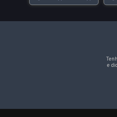
Tenh
e di