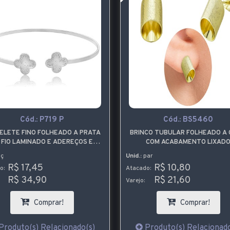
Cód.:
P719 P
Cód.:
BS5460
ELETE FINO FOLHEADO A PRATA
BRINCO TUBULAR FOLHEADO A
 FIO LAMINADO E ADEREÇOS EM
COM ACABAMENTO LIXAD
FORMA DE TREVO
ç
Unid.:
par
R$ 17,45
R$ 10,80
o:
Atacado:
R$ 34,90
R$ 21,60
Varejo:
Comprar!
Comprar!
Produto(s) Relacionado(s)
Produto(s) Relacionado