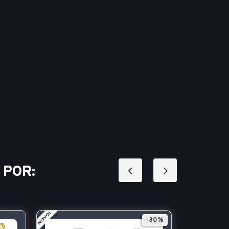
 POR:
-30%