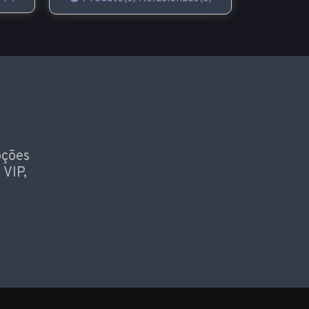
oções
 VIP,