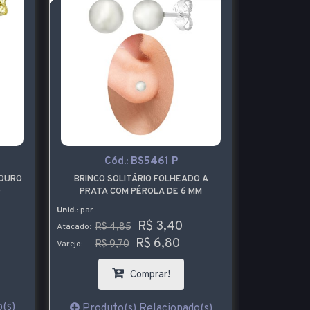
Cód.:
BS5461 P
C
 OURO
BRINCO SOLITÁRIO FOLHEADO A
ANEL FOLHE
O
PRATA COM PÉROLA DE 6 MM
CARRÊ EM
Unid.:
par
Unid.:
pç
R$ 3,40
R$ 4,85
R$ 
Atacado:
Atacado:
R$ 6,80
R$ 9,70
R$ 
Varejo:
Varejo:
Comprar!
(s)
Produto(s) Relacionado(s)
Produt