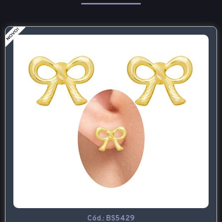
Cód.:
BS5429