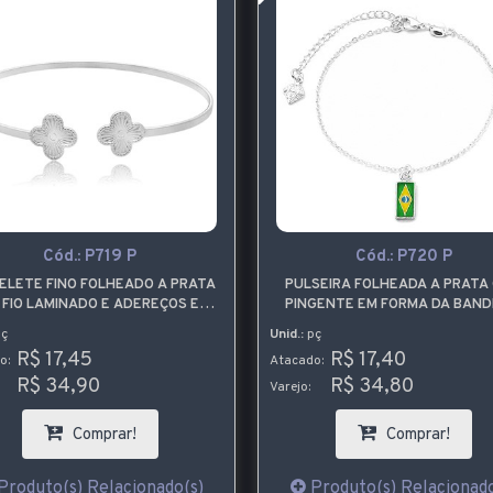
Cód.:
P719 P
Cód.:
P720 P
ELETE FINO FOLHEADO A PRATA
PULSEIRA FOLHEADA A PRATA
 FIO LAMINADO E ADEREÇOS EM
PINGENTE EM FORMA DA BAND
FORMA DE TREVO
DO BRASIL
ç
Unid.:
pç
R$ 17,45
R$ 17,40
o:
Atacado:
R$ 34,90
R$ 34,80
Varejo:
Comprar!
Comprar!
Produto(s) Relacionado(s)
Produto(s) Relacionado