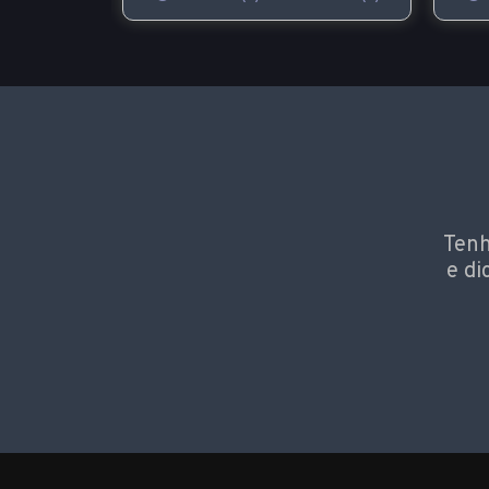
Tenh
e di