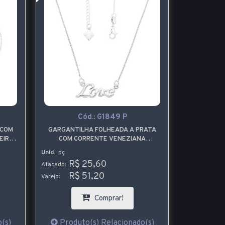
Cód.:
G1849 P
C
 COM
GARGANTILHA FOLHEADA A PRATA
BRINCO
EIRA
COM CORRENTE VENEZIANA
FOLHEADO
CONTENDO A PALAVRA LOVE
Unid.:
pç
Unid.:
par
R$ 25,60
R$
Atacado:
Atacado:
R$ 51,20
R$
Varejo:
Varejo:
Comprar!
(s)
Produto(s) Relacionado(s)
Produt