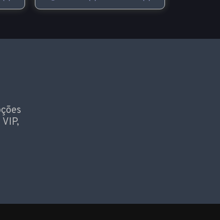
oções
 VIP,