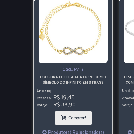
Cód.:
P717
ADO A OURO
PULSEIRA FOLHEADA A OURO COM O
BRAC
DEREÇOS EM
SÍMBOLO DO INFINITO EM STRASS
COM
VO
Unid.:
pç
Unid.:
p
R$ 19,45
Atacado:
Atacad
R$ 38,90
Varejo:
Varejo:
!
Comprar!
ionado(s)
Produto(s) Relacionado(s)