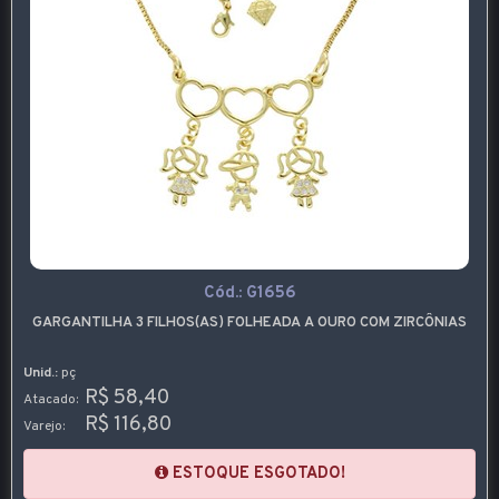
Cód.:
G1656
GARGANTILHA 3 FILHOS(AS) FOLHEADA A OURO COM ZIRCÔNIAS
Unid.:
pç
R$ 58,40
Atacado:
R$ 116,80
Varejo:
ESTOQUE ESGOTADO!