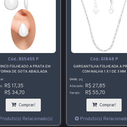
Cód.:
BS5455 P
Cód.:
G1848 P
RINCO FOLHEADO A PRATA EM
GARGANTILHA FOLHEADA A P
FORMA DE GOTA ABAULADA
COM MALHA 1 X 1 DE 3 MM
ar
Unid.:
pç
R$ 17,35
R$ 27,85
o:
Atacado:
R$ 34,70
R$ 55,70
Varejo:
Comprar!
Comprar!
Produto(s) Relacionado(s)
Produto(s) Relacionado