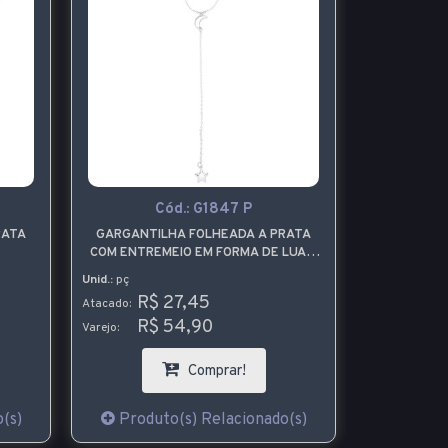
Cód.:
G1847 P
RATA
GARGANTILHA FOLHEADA A PRATA
GARGANTI
COM ENTREMEIO EM FORMA DE LUA E
COM PI
PINGENTE EM FORMA DE ESTRELA
BAN
Unid.:
pç
Unid.:
pç
R$ 27,45
R$
Atacado:
Atacado:
R$ 54,90
R$
Varejo:
Varejo:
Comprar!
(s)
Produto(s) Relacionado(s)
Produt