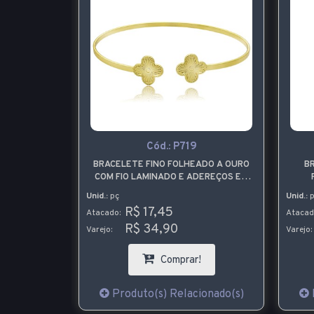
 P
Cód.:
P719
RATA COM
BRACELETE FINO FOLHEADO A OURO
B
 CHATÃO
COM FIO LAMINADO E ADEREÇOS EM
ARRAS
FORMA DE TREVO
Unid.:
pç
Unid.:
p
R$ 17,45
Atacado:
Atacad
R$ 34,90
Varejo:
Varejo:
!
Comprar!
ionado(s)
Produto(s) Relacionado(s)