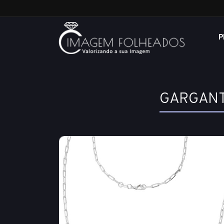
P
GARGANT