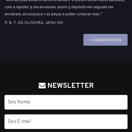
"Minhas jóias estão a caminho ainda n vi porém estou muito satisfeita
com a rapidez q me enviaram, assim q depósito em seguida me
enviaram, anciosa pra v as peças e poder comprar mas."
P. B. T. DE OLIVEIRA, JATAI-GO
+ COMENTÁRIOS
NEWSLETTER
Nome
E-
mail