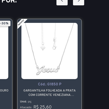
 POR:
-30%
Cód.:
G1850 P
C
 OURO
GARGANTILHA FOLHEADA A PRATA
ANEL VIRG
COM CORRENTE VENEZIANA
CONTENDO O NOME JESUS
Unid.:
pç
Unid.:
pç
R$ 25,60
R$ 
Atacado:
Atacado: