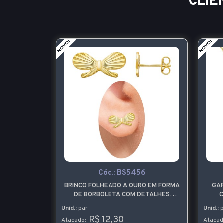
CLIE
Cód.:
BS5456
 OURO COM
BRINCO FOLHEADO A OURO EM FORMA
GA
RDA
DE BORBOLETA COM DETALHES
C
DIAMANTADOS
Unid.:
par
Unid.:
p
R$ 12,30
Atacado:
Atacad