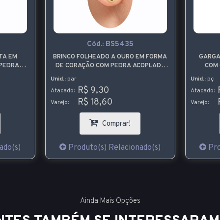
Cód.:
BS5435
TA EM
BRINCO FOLHEADO A OURO EM FORMA
GARGA
 PEDRA
DE CORAÇÃO COM PEDRA ACOPLADA
COM 
ILÁS
DE STRASS LILÁS
PINGEN
Unid.:
par
Unid.:
pç
R$ 9,30
Atacado:
Atacado:
R$ 18,60
Varejo:
Varejo:
Comprar!
ado(s)
Produto(s) Relacionado(s)
Pro
Ainda Mais Opções