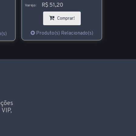
R$ 51,20
R$
Varejo:
Varejo:
Comprar!
Produto(s) Relacionado(s)
Produt
(s)
oções
 VIP,