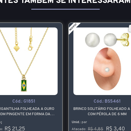
NTES TAMBÉM SE INTERESSARAM
Cód.:
G1851
Cód.:
BS5461
RGANTILHA FOLHEADA A OURO
BRINCO SOLITÁRIO FOLHEADO A
OM PINGENTE EM FORMA DA
COM PÉROLA DE 6 MM
BANDEIRA DO BRASIL
ç
Unid.:
par
R$ 21,25
R$ 3,40
R$ 4,85
o:
Atacado: