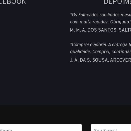
ACEBOOK
DEPOIM
"Os Folheados são lindos mes
com muita rapidez. Obrigado.
M. M. A. DOS SANTOS, SAL
"Comprei e adorei. A entrega f
qualidade. Comprei, continua
J. A. DA S. SOUSA, ARCO
E-