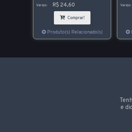
R$ 24,60
Varejo:
Varejo:
!
Comprar!
ionado(s)
Produto(s) Relacionado(s)
Tenh
e di