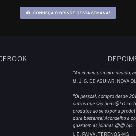
CONHEÇA O BRINDE DESTA SEMANA!
ACEBOOK
DEPOIM
"Amei meu primeiro pedido, a
M. J. G. DE AGUIAR, NOVA 
"Oi pessoal, compro desde 201
outros que são bons😆! O cert
produtos ao se expor a produt
dura bastante! Aconselho a co
guardem as joinhas 😍😍 bjs...
I. E. PAIVA, TERENOS-MS