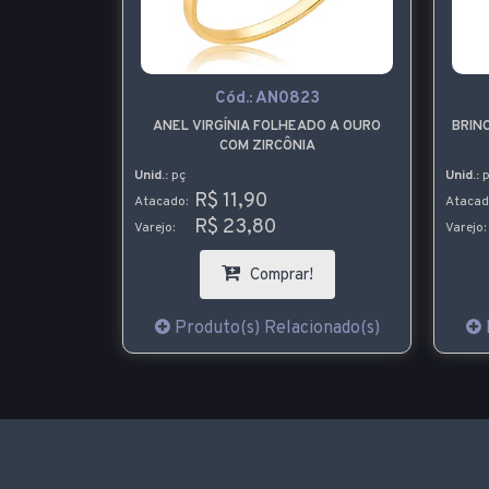
Cód.:
AN0823
 OURO COM
ANEL VIRGÍNIA FOLHEADO A OURO
BRIN
A BANDEIRA
COM ZIRCÔNIA
Unid.:
pç
Unid.:
p
R$ 11,90
Atacado:
Atacad
R$ 23,80
Varejo:
Varejo:
!
Comprar!
ionado(s)
Produto(s) Relacionado(s)