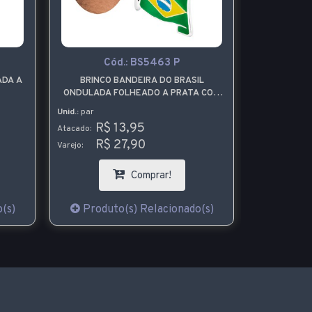
Cód.:
BS5463 P
ADA A
BRINCO BANDEIRA DO BRASIL
BRACELETE 
ONDULADA FOLHEADO A PRATA COM
COM FIO 
RESINA
Unid.:
par
Unid.:
pç
R$ 13,95
R$
Atacado:
Atacado:
R$ 27,90
R$
Varejo:
Varejo:
Comprar!
(s)
Produto(s) Relacionado(s)
Produt