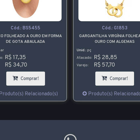
Cód.:
BS5455
Cód.:
G1853
CO FOLHEADO A OURO EM FORMA
GARGANTILHA VIRGÍNIA FOLHE
DE GOTA ABAULADA
OURO COM ALGEMAS
ar
Unid.:
pç
R$ 17,35
R$ 28,85
o:
Atacado:
R$ 34,70
R$ 57,70
Varejo:
Comprar!
Comprar!
Produto(s) Relacionado(s)
Produto(s) Relacionado