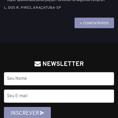
""Super apaixonada pelas peças... Já estou na segunda compra...""
L. DOS R. PIRES, ARAÇATUBA-SP
+ COMENTÁRIOS
NEWSLETTER
Nome
E-
mail
INSCREVER