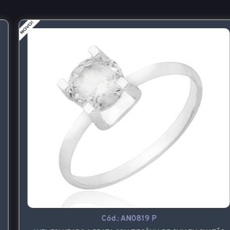
Cód.:
AN0819 P