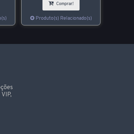
Comprar!
(s)
Produto(s) Relacionado(s)
Produt
oções
 VIP,