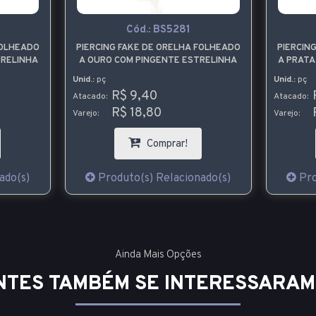
Cód.:
BS5281
FOLHEADO
PIERCING FAKE DE ORELHA FOLHEADO
PIERCIN
TRELINHA
A OURO COM PINGENTE ESTRELINHA
A PRATA
Unid.:
pç
Unid.:
pç
R$ 9,40
Atacado:
Atacado:
R$ 18,80
Varejo:
Varejo:
Comprar!
ado(s)
Produto(s) Relacionado(s)
Pro
Ainda Mais Opções
NTES TAMBÉM SE INTERESSARAM