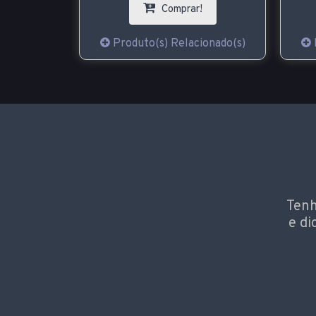
Comprar!
!
Produto(s) Relacionado(s)
ionado(s)
Tenh
e di