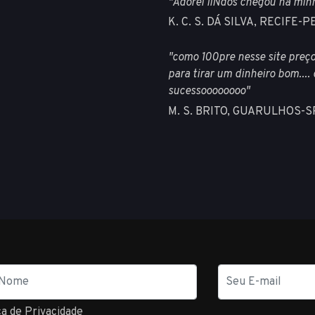
"Adorei liNdos chegou na min
K. C. S. DÁ SILVA, RECIFE-P
"como 100pre nesse site preço
para tirar um dinheiro bom....
sucessoooooooo"
M. S. BRITO, GUARULHOS-S
E-
mail
ca de Privacidade