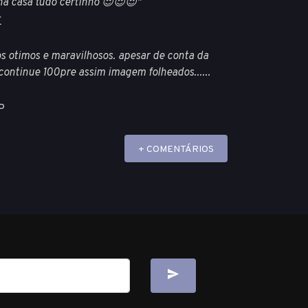
ha casa tudo certinho 😍😍😍"
E
s otimos e maravilhosos. apesar de conta da
 continue 100pre assim imagem folheados......
P
+ COMENTÁRIOS