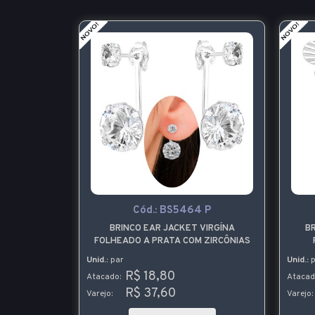
-25%
 P
Cód.:
BS5464 P
ATA COM
BRINCO EAR JACKET VIRGÍNA
B
DE TREVO
FOLHEADO A PRATA COM ZIRCÔNIAS
Unid.:
par
Unid.:
p
60
R$ 18,80
Atacado:
Atacad
R$ 37,60
3,20
Varejo:
Varejo: