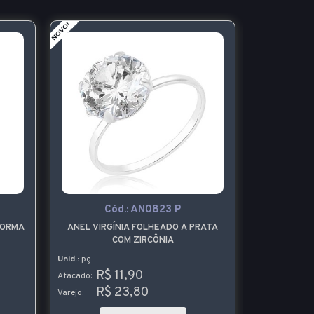
Cód.:
AN0823 P
C
FORMA
ANEL VIRGÍNIA FOLHEADO A PRATA
GARGANTI
COM ZIRCÔNIA
LUZ FO
Unid.:
pç
Unid.:
pç
R$ 11,90
R$
Atacado:
Atacado:
R$ 23,80
R$
Varejo:
Varejo: