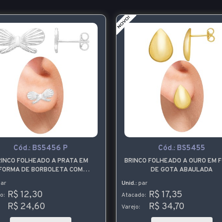
Cód.:
BS5456 P
Cód.:
BS5455
RINCO FOLHEADO A PRATA EM
BRINCO FOLHEADO A OURO EM 
FORMA DE BORBOLETA COM
DE GOTA ABAULADA
DETALHES DIAMANTADOS
ar
Unid.:
par
R$ 12,30
R$ 17,35
o:
Atacado:
R$ 24,60
R$ 34,70
Varejo: