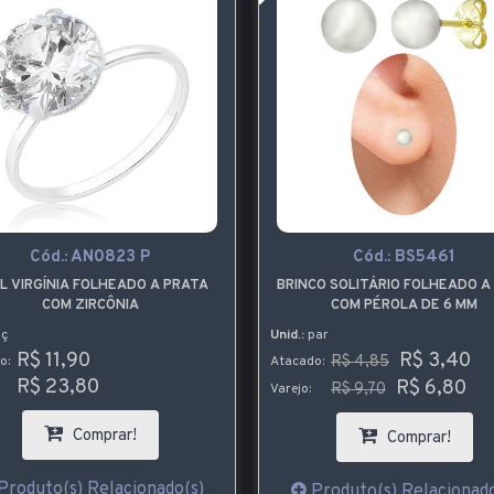
Cód.:
AN0823 P
Cód.:
BS5461
L VIRGÍNIA FOLHEADO A PRATA
BRINCO SOLITÁRIO FOLHEADO A
COM ZIRCÔNIA
COM PÉROLA DE 6 MM
ç
Unid.:
par
R$ 11,90
R$ 3,40
R$ 4,85
o:
Atacado:
R$ 23,80
R$ 6,80
R$ 9,70
Varejo:
Comprar!
Comprar!
Produto(s) Relacionado(s)
Produto(s) Relacionado