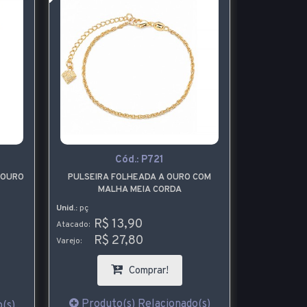
Cód.:
P721
 OURO
PULSEIRA FOLHEADA A OURO COM
KIT COM
MALHA MEIA CORDA
FOLHEA
CO
Unid.:
pç
Unid.:
kit
R$ 13,90
R$
Atacado:
Atacado:
R$ 27,80
R$
Varejo:
Varejo:
Comprar!
Produto(s) Relacionado(s)
Produt
(s)