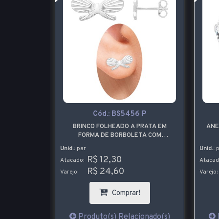
P
Cód.:
BS5456 P
A A PRATA
BRINCO FOLHEADO A PRATA EM
ANE
ORMA DA
FORMA DE BORBOLETA COM
 ONDULADA
DETALHES DIAMANTADOS
Unid.:
par
Unid.:
p
R$ 12,30
Atacado:
Atacad
R$ 24,60
Varejo:
Varejo:
!
Comprar!
ionado(s)
Produto(s) Relacionado(s)