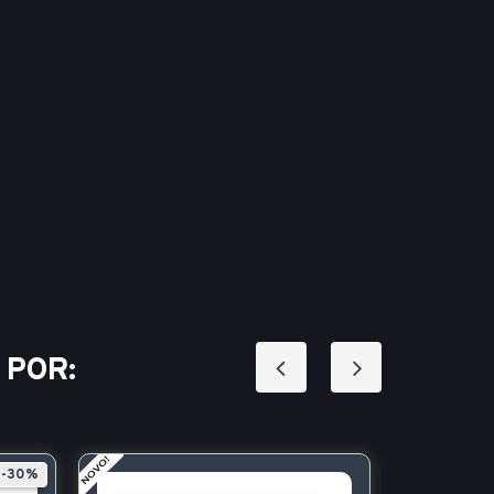
 POR:
-30%