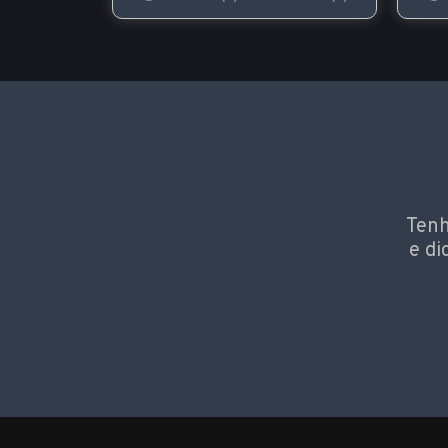
Tenh
e di