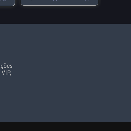
oções
 VIP,