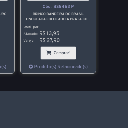
Cód.:
BS5463 P
C
URO
BRINCO BANDEIRA DO BRASIL
BRINCO
ONDULADA FOLHEADO A PRATA COM
FOLHEADO
RESINA
Unid.:
par
Unid.:
par
R$ 13,95
R$
Atacado:
Atacado:
R$ 27,90
R$
Varejo:
Varejo:
Comprar!
(s)
Produto(s) Relacionado(s)
Produt