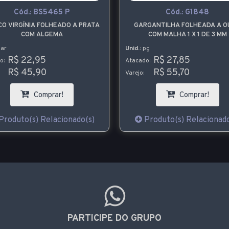
Cód.:
BS5465 P
Cód.:
G1848
CO VIRGÍNIA FOLHEADO A PRATA
GARGANTILHA FOLHEADA A O
COM ALGEMA
COM MALHA 1 X 1 DE 3 MM
ar
Unid.:
pç
R$ 22,95
R$ 27,85
o:
Atacado:
R$ 45,90
R$ 55,70
Varejo:
Comprar!
Comprar!
Produto(s) Relacionado(s)
Produto(s) Relacionado
PARTICIPE DO GRUPO