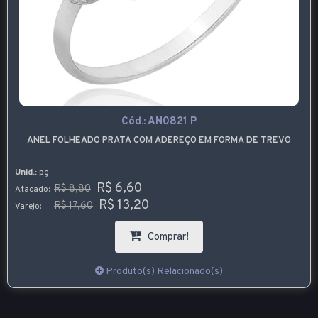
Cód.:
AN0821 P
ANEL FOLHEADO PRATA COM ADEREÇO EM FORMA DE TREVO
Unid.:
pç
R$ 6,60
R$ 8,80
Atacado:
R$ 13,20
R$ 17,60
Varejo:
Comprar!
Produto(s) Relacionado(s)