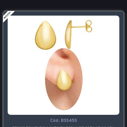
Cód.:
BS5455