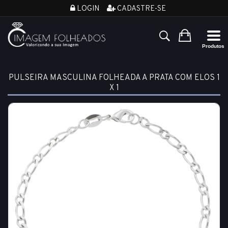
LOGIN
CADASTRE-SE
PULSEIRA MASCULINA FOLHEADA A PRATA COM ELOS 1
X 1