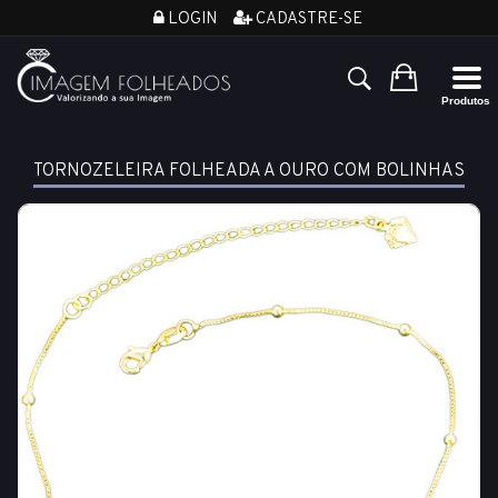
LOGIN
CADASTRE-SE
TORNOZELEIRA FOLHEADA A OURO COM BOLINHAS