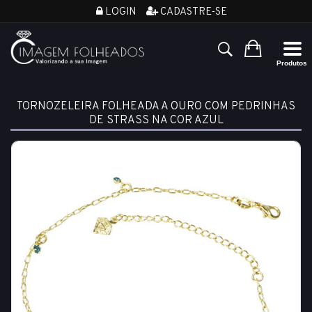
LOGIN
CADASTRE-SE
TORNOZELEIRA FOLHEADA A OURO COM PEDRINHAS
DE STRASS NA COR AZUL