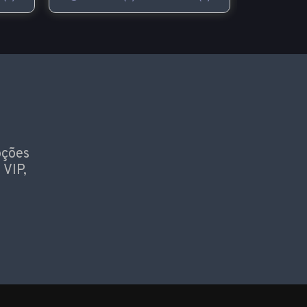
oções
 VIP,