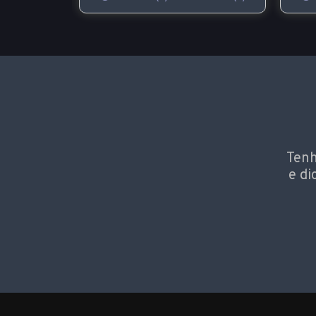
Tenh
e di