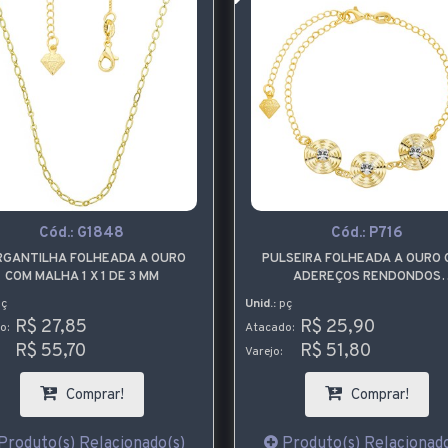
Cód.:
G1848
Cód.:
P716
RGANTILHA FOLHEADA A OURO
PULSEIRA FOLHEADA A OURO
COM MALHA 1 X 1 DE 3 MM
ADEREÇOS RENDONDOS
ESTAMPADOS E PEDRAS DE ST
ç
Unid.:
pç
R$ 27,85
R$ 25,90
o:
Atacado:
R$ 55,70
R$ 51,80
Varejo:
Comprar!
Comprar!
Produto(s) Relacionado(s)
Produto(s) Relacionado