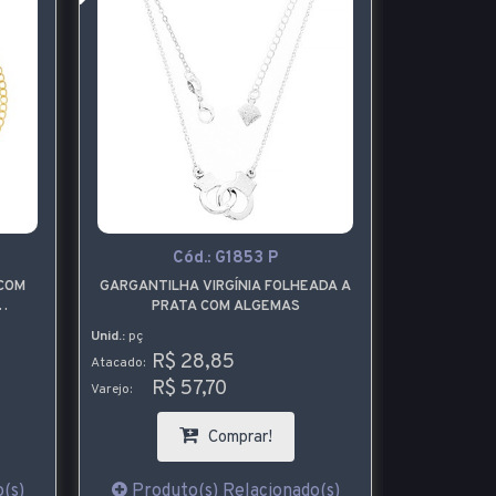
Cód.:
G1853 P
C
 COM
GARGANTILHA VIRGÍNIA FOLHEADA A
BRINCO 
PRATA COM ALGEMAS
FORMA
RASS
DETA
Unid.:
pç
Unid.:
par
R$ 28,85
R$
Atacado:
Atacado:
R$ 57,70
R$
Varejo:
Varejo:
Comprar!
(s)
Produto(s) Relacionado(s)
Produt