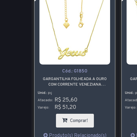
 P
Cód.:
G1850
DA A PRATA
GARGANTILHA FOLHEADA A OURO
GA
E 3 MM
COM CORRENTE VENEZIANA
CONTENDO O NOME JESUS
Unid.:
pç
Unid.:
p
R$ 25,60
Atacado:
Atacad
R$ 51,20
Varejo:
Varejo:
!
Comprar!
ionado(s)
Produto(s) Relacionado(s)