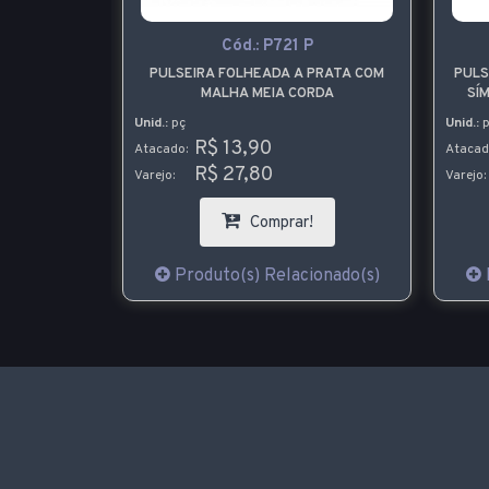
Cód.:
P721 P
Cód.:
PULSEIRA FOLHEADA A PRATA COM
PULSEIRA FOLHEA
MALHA MEIA CORDA
SÍMBOLO DO INF
Unid.:
pç
Unid.:
pç
R$ 13,90
R$ 19,4
Atacado:
Atacado:
R$ 27,80
R$ 38,9
Varejo:
Varejo:
Comprar!
Co
Produto(s) Relacionado(s)
Produto(s) 