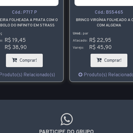
P717 P
Cód.:
BS5465
DA A PRATA COM O
BRINCO VIRGÍNIA FOLHEADO A OURO
INITO EM STRASS
COM ALGEMA
Unid.:
par
5
R$ 22,95
Atacado:
0
R$ 45,90
Varejo:
mprar!
Comprar!
Relacionado(s)
Produto(s) Relacionado(s)
PARTICIPE DO GRUPO