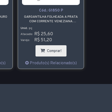
Cód.:
G1850 P
Cód.:
G1854
GARGANTILHA FOLHEADA A PRATA
GARGANTILHA VIRGÍNIA
COM CORRENTE VENEZIANA
LUZ FOLHEADA A OURO C
CONTENDO O NOME JESUS
Unid.:
pç
Unid.:
pç
R$ 25,60
R$ 21,90
Atacado:
Atacado:
R$ 51,20
R$ 43,80
Varejo:
Varejo:
Comprar!
Comprar!
Produto(s) Relacionado(s)
Produto(s) Relaci