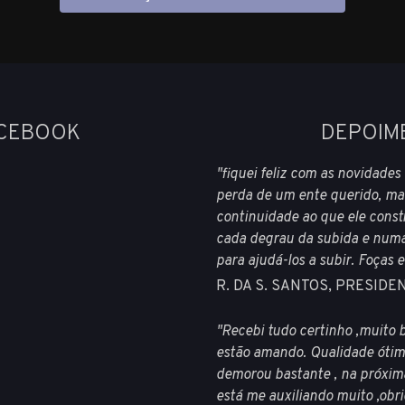
ACEBOOK
DEPOIM
"fiquei feliz com as novidade
perda de um ente querido, ma
continuidade ao que ele const
cada degrau da subida e numa 
para ajudá-los a subir. Foças 
R. DA S. SANTOS, PRESID
"Recebi tudo certinho ,muito 
estão amando. Qualidade ótim
demorou bastante , na próxima
está me auxiliando muito ,obr