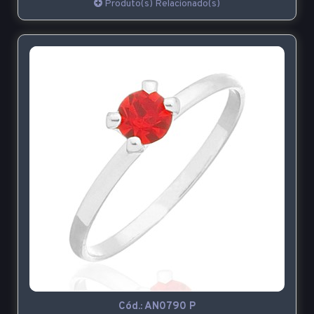
Produto(s) Relacionado(s)
Cód.:
AN0790 P