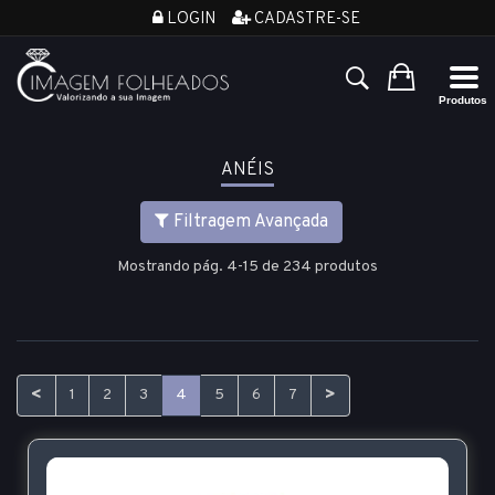
LOGIN
CADASTRE-SE
ANÉIS
Filtragem Avançada
Mostrando pág. 4-15 de 234 produtos
<
>
1
2
3
4
5
6
7