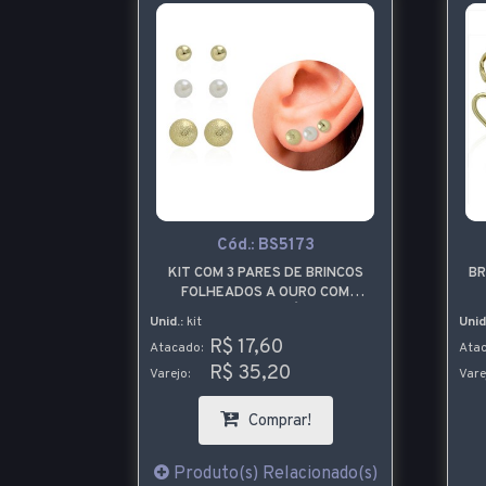
Cód.:
BS5173
KIT COM 3 PARES DE BRINCOS
BR
FOLHEADOS A OURO COM
BOLINHA LISA, PÉROLA E
Unid.:
kit
Unid
BOLINHA CRAQUELADA
R$ 17,60
Atacado:
Atac
R$ 35,20
Varejo:
Vare
Comprar!
Produto(s) Relacionado(s)