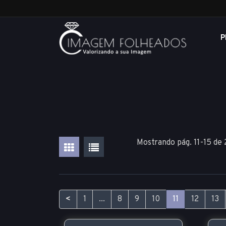
P
Mostrando pág. 11-15 de
<
1
...
8
9
10
11
12
13