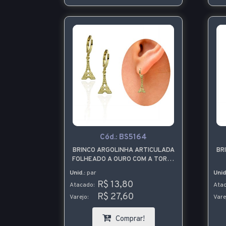
Cód.:
BS5164
BRINCO ARGOLINHA ARTICULADA
BR
FOLHEADO A OURO COM A TORRE
EIFFEL
Unid.:
par
Unid
R$ 13,80
Atacado:
Atac
R$ 27,60
Varejo:
Vare
Comprar!