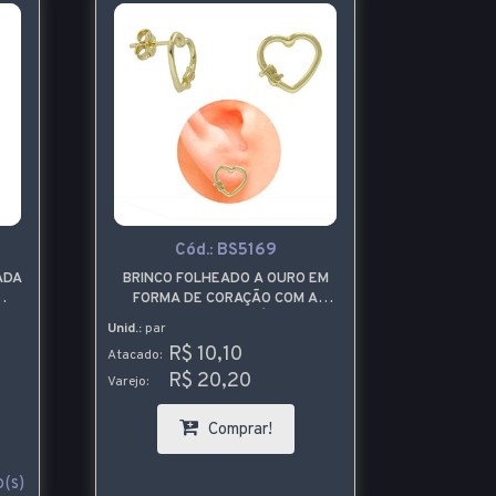
Cód.:
BS5169
ADA
BRINCO FOLHEADO A OURO EM
FORMA DE CORAÇÃO COM A
PALAVRA FÉ
Unid.:
par
R$ 10,10
Atacado:
R$ 20,20
Varejo:
Comprar!
(s)