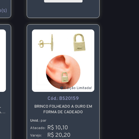
(s)
Edição Limitada!
Cód.:
BS20159
L
BRINCO FOLHEADO A OURO EM
ASS
FORMA DE CADEADO
Unid.:
par
R$ 10,10
Atacado:
R$ 20,20
Varejo: