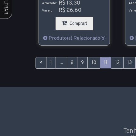
FILTRAR
R$ 13,30
Atacado:
Atac
R$ 26,60
Varejo:
Vare
Comprar!
Produto(s) Relacionado(s)
<
1
...
8
9
10
11
12
13
Tenh