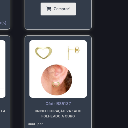
Comprar!
(s)
Cód.:
BS5137
O A
BRINCO CORAÇÃO VAZADO
FOLHEADO A OURO
 P
Unid.:
par