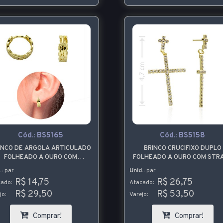
Cód.:
BS5165
Cód.:
BS5158
INCO DE ARGOLA ARTICULADO
BRINCO CRUCIFIXO DUPLO
FOLHEADO A OURO COM
FOLHEADO A OURO COM STR
DETALHES TRABALHADOS
.:
par
Unid.:
par
R$ 14,75
R$ 26,75
ado:
Atacado:
R$ 29,50
R$ 53,50
jo:
Varejo:
Comprar!
Comprar!