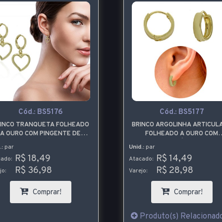
Cód.:
BS5176
Cód.:
BS5177
INCO TRANQUETA FOLHEADO
BRINCO ARGOLINHA ARTICUL
A OURO COM PINGENTE DE
FOLHEADO A OURO COM
CORAÇÃO
SUPERFÍCIE LISA
.:
par
Unid.:
par
R$ 18,49
R$ 14,49
ado:
Atacado:
R$ 36,98
R$ 28,98
jo:
Varejo:
Comprar!
Comprar!
Produto(s) Relacionado