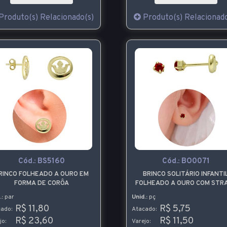
Produto(s) Relacionado(s)
Produto(s) Relacionado
Cód.:
BS5160
Cód.:
BO0071
RINCO FOLHEADO A OURO EM
BRINCO SOLITÁRIO INFANTI
FORMA DE CORÔA
FOLHEADO A OURO COM STR
E TARACHA BABY
.:
par
Unid.:
pç
R$ 11,80
R$ 5,75
ado:
Atacado:
R$ 23,60
R$ 11,50
jo:
Varejo: