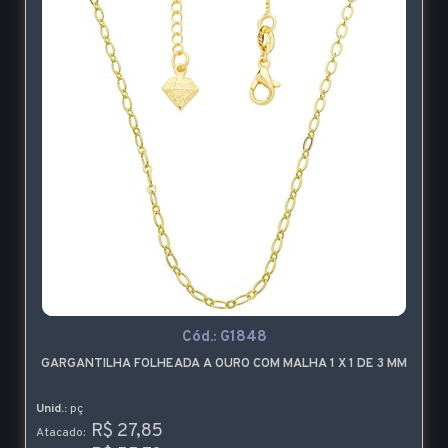
Cód.:
G1848
GARGANTILHA FOLHEADA A OURO COM MALHA 1 X 1 DE 3 MM
Unid.:
pç
R$ 27,85
Atacado: