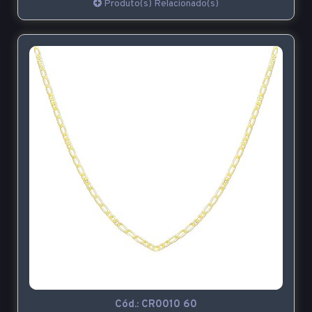
Produto(s) Relacionado(s)
Cód.:
CR0010 60