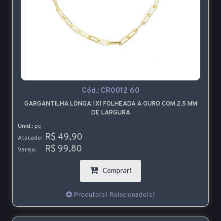
Cód.:
CR0012 60
GARGANTILHA LONGA 1X1 FOLHEADA A OURO COM 2,5 MM
DE LARGURA
Unid.:
pç
R$ 49,90
Atacado:
R$ 99,80
Varejo:
Comprar!
Produto(s) Relacionado(s)