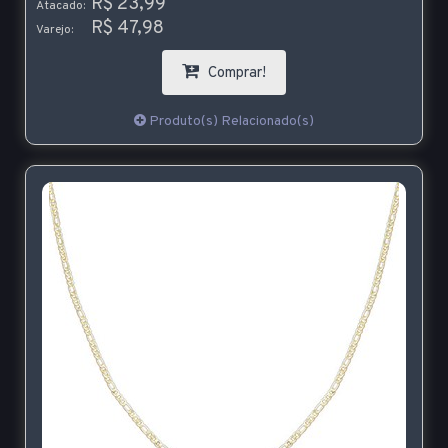
R$ 23,99
Atacado:
R$ 47,98
Varejo:
Comprar!
Produto(s) Relacionado(s)