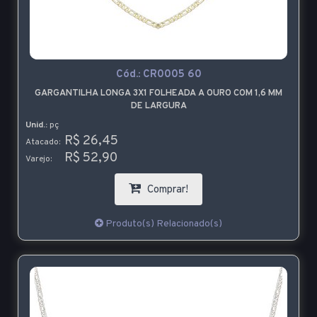
Cód.:
CR0005 60
GARGANTILHA LONGA 3X1 FOLHEADA A OURO COM 1,6 MM
DE LARGURA
Unid.:
pç
R$ 26,45
Atacado:
R$ 52,90
Varejo:
Comprar!
Produto(s) Relacionado(s)