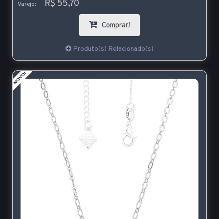
R$ 55,70
Varejo:
Comprar!
Produto(s) Relacionado(s)