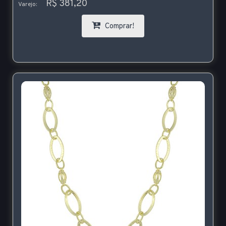
R$ 381,20
Varejo:
Comprar!