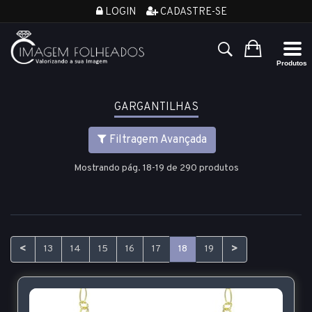
LOGIN
CADASTRE-SE
GARGANTILHAS
Filtragem Avançada
Mostrando pág. 18-19 de 290 produtos
<
>
13
14
15
16
17
18
19