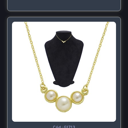
Cód.:
G1713