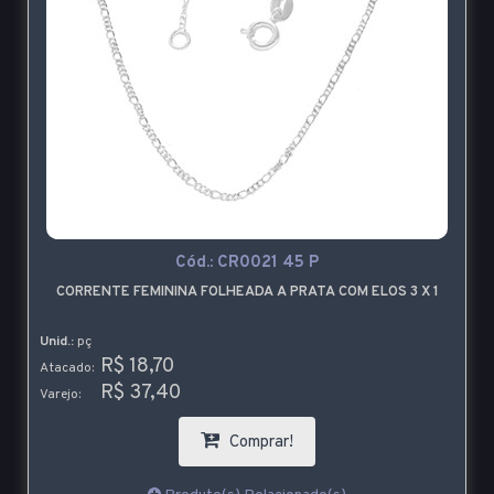
Cód.:
CR0021 45 P
CORRENTE FEMININA FOLHEADA A PRATA COM ELOS 3 X 1
Unid.:
pç
R$ 18,70
Atacado:
R$ 37,40
Varejo:
Comprar!