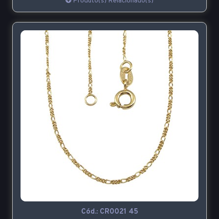
Produto(s) Relacionado(s)
Cód.:
CR0021 45