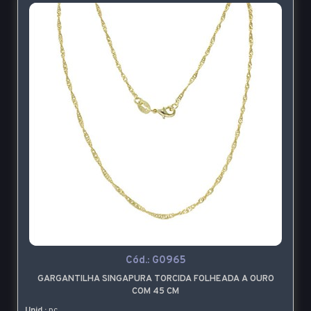
Cód.:
G0965
GARGANTILHA SINGAPURA TORCIDA FOLHEADA A OURO
COM 45 CM
Unid.:
pç