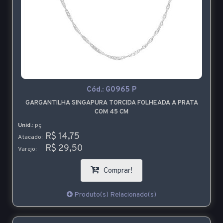
Cód.:
G0965 P
GARGANTILHA SINGAPURA TORCIDA FOLHEADA A PRATA
COM 45 CM
Unid.:
pç
R$ 14,75
Atacado:
R$ 29,50
Varejo:
Comprar!
Produto(s) Relacionado(s)