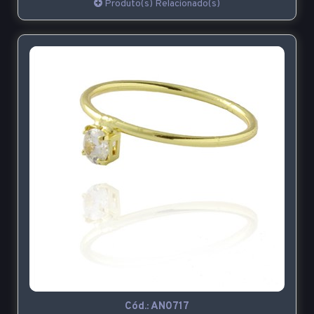
Produto(s) Relacionado(s)
Cód.:
AN0717