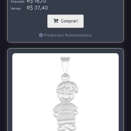
R$ 18,70
Atacado:
R$ 37,40
Varejo:
Comprar!
Produto(s) Relacionado(s)