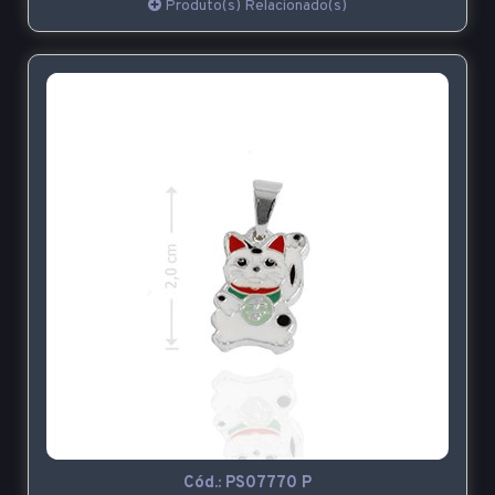
Produto(s) Relacionado(s)
Cód.:
PS07770 P