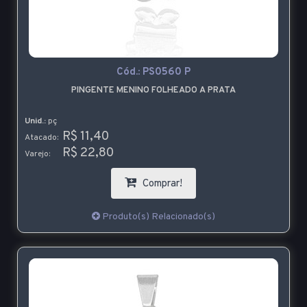
Cód.:
PS0560 P
PINGENTE MENINO FOLHEADO A PRATA
Unid.:
pç
R$ 11,40
Atacado:
R$ 22,80
Varejo:
Comprar!
Produto(s) Relacionado(s)