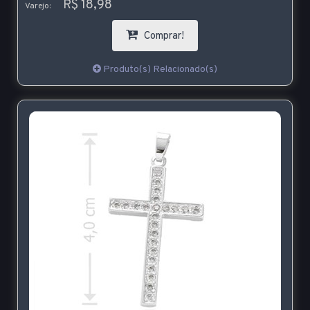
R$ 18,98
Varejo:
Comprar!
Produto(s) Relacionado(s)