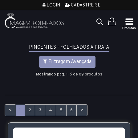
LOGIN
CADASTRE-SE
PINGENTES - FOLHEADOS A PRATA
Filtragem Avançada
Mostrando pág. 1-6 de 89 produtos
<
>
1
2
3
4
5
6