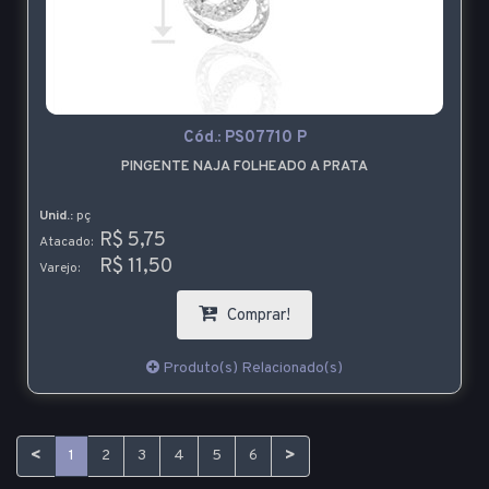
Cód.:
PS07710 P
PINGENTE NAJA FOLHEADO A PRATA
Unid.:
pç
R$ 5,75
Atacado:
R$ 11,50
Varejo:
Comprar!
Produto(s) Relacionado(s)
<
>
1
2
3
4
5
6