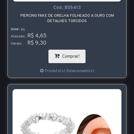
Cód.:
BS5413
PIERCING FAKE DE ORELHA FOLHEADO A OURO COM
DETALHES TORCIDOS
Unid.:
pç
R$ 4,65
Atacado:
R$ 9,30
Varejo:
Comprar!
Produto(s) Relacionado(s)