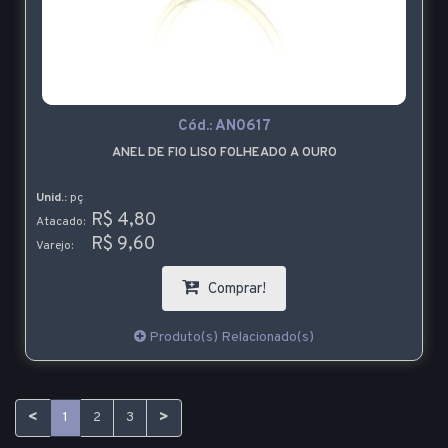
Cód.:
AN0617
ANEL DE FIO LISO FOLHEADO A OURO
Unid.:
pç
R$ 4,80
Atacado:
R$ 9,60
Varejo:
Comprar!
Produto(s) Relacionado(s)
<
>
1
2
3