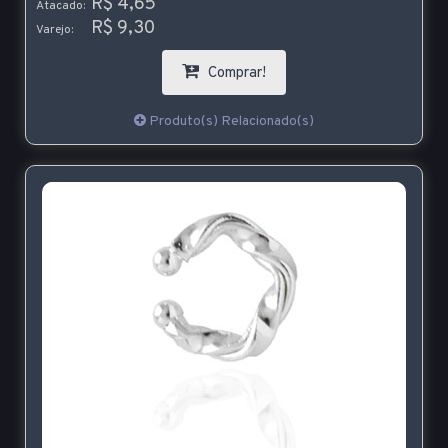
R$ 4,65
Atacado:
R$ 9,30
Varejo:
Comprar!
Produto(s) Relacionado(s)