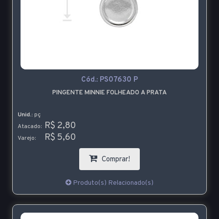
Cód.:
PS07630 P
PINGENTE MINNIE FOLHEADO A PRATA
Unid.:
pç
R$ 2,80
Atacado:
R$ 5,60
Varejo:
Comprar!
Produto(s) Relacionado(s)