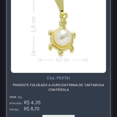
Cód.:
PS0761
PINGENTE FOLHEADO A OURO EM FORMA DE TARTARUGA
COM PÉROLA
Unid.:
pç
R$ 4,35
Atacado:
R$ 8,70
Varejo: