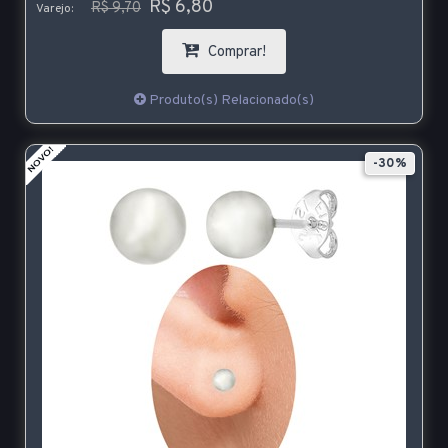
R$ 6,80
R$ 9,70
Varejo:
Comprar!
Produto(s) Relacionado(s)
-30%