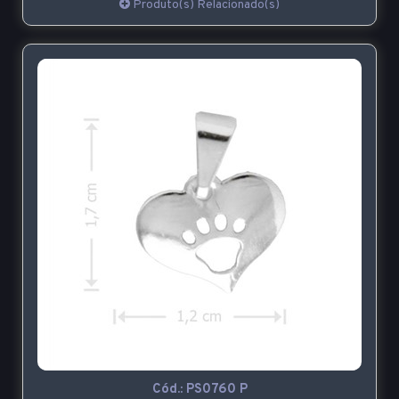
Produto(s) Relacionado(s)
Cód.:
PS0760 P