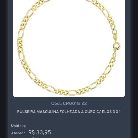
Cód.:
CR0018 22
PULSEIRA MASCULINA FOLHEADA A OURO C/ ELOS 3 X 1
Unid.:
pç
R$ 33,95
Atacado: