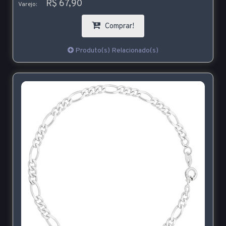
R$ 67,90
Varejo:
Comprar!
Produto(s) Relacionado(s)