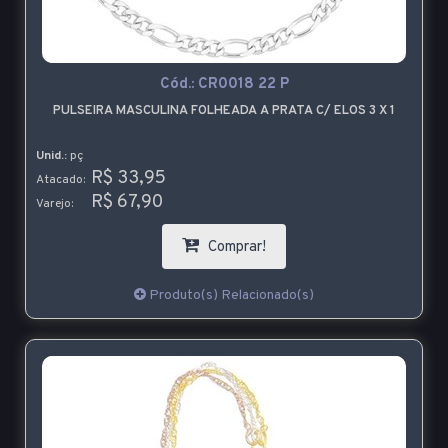
Cód.:
CR0018 22 P
PULSEIRA MASCULINA FOLHEADA A PRATA C/ ELOS 3 X 1
Unid.:
pç
R$ 33,95
Atacado:
R$ 67,90
Varejo:
Comprar!
Produto(s) Relacionado(s)