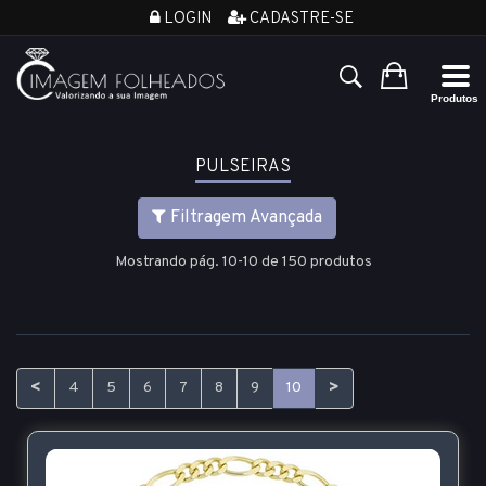
LOGIN
CADASTRE-SE
PULSEIRAS
Filtragem Avançada
Mostrando pág. 10-10 de 150 produtos
<
>
4
5
6
7
8
9
10