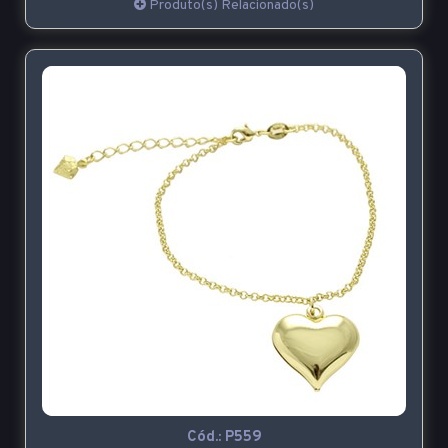
Produto(s) Relacionado(s)
Cód.:
P559