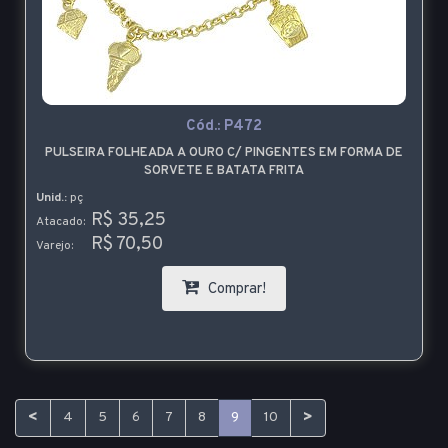
Cód.:
P472
PULSEIRA FOLHEADA A OURO C/ PINGENTES EM FORMA DE
SORVETE E BATATA FRITA
Unid.:
pç
R$ 35,25
Atacado:
R$ 70,50
Varejo:
Comprar!
<
>
4
5
6
7
8
9
10