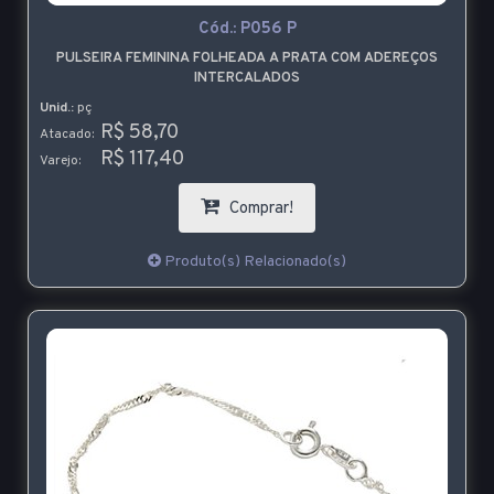
Cód.:
P056 P
PULSEIRA FEMININA FOLHEADA A PRATA COM ADEREÇOS
INTERCALADOS
Unid.:
pç
R$ 58,70
Atacado:
R$ 117,40
Varejo:
Comprar!
Produto(s) Relacionado(s)