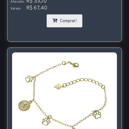
R$ 33,70
Atacado:
R$ 67,40
Varejo:
Comprar!