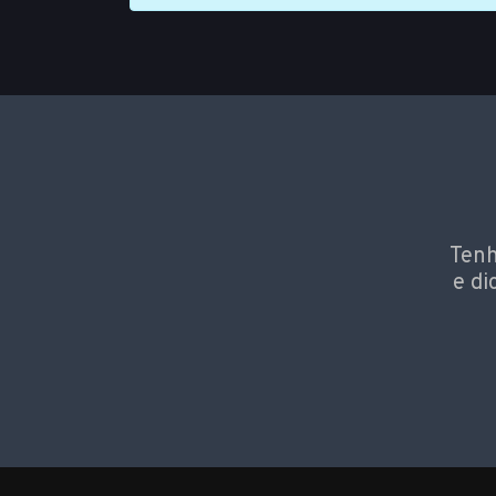
Tenh
e di