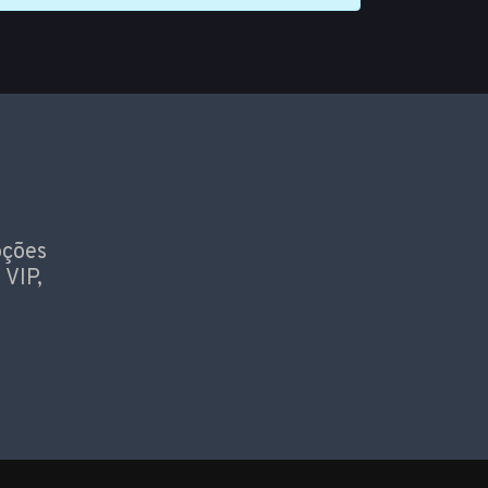
oções
 VIP,