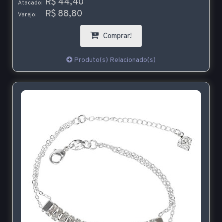
R$ 44,40
Atacado:
R$ 88,80
Varejo:
Comprar!
Produto(s) Relacionado(s)