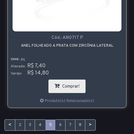
Cód.:
AN0717 P
ANEL FOLHEADO A PRATA COM ZIRCÔNIA LATERAL
Unid.:
pç
R$ 7,40
Atacado:
R$ 14,80
Varejo:
Comprar!
Produto(s) Relacionado(s)
<
>
2
3
4
5
6
7
8