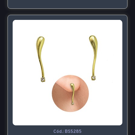
Cód.:
BS5285