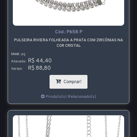
Cód.:
P658 P
PULSEIRA RIVIERA FOLHEADA A PRATA COM ZIRCÔNIAS NA
COR CRISTAL
Unid.:
pç
R$ 44,40
Atacado:
R$ 88,80
Varejo:
Comprar!
Produto(s) Relacionado(s)