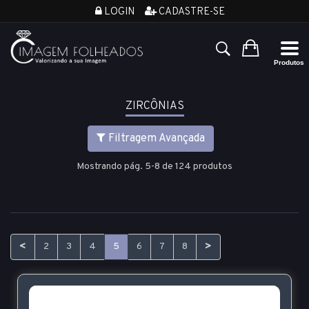
LOGIN
CADASTRE-SE
ZIRCÔNIAS
Filtragem Avançada
Mostrando pág. 5-8 de 124 produtos
<
>
2
3
4
5
6
7
8