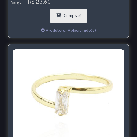
R$ 23,60
Varejo:
Comprar!
Produto(s) Relacionado(s)