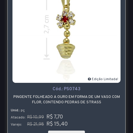
Edição Limitada!
Cód.:
PS0743
PINGENTE FOLHEADO A OURO EM FORMA DE UM VASO COM
FLOR, CONTENDO PEDRAS DE STRASS
Unid.:
pç
R$ 7,70
R$ 10,99
Atacado:
R$ 15,40
R$ 21,98
Varejo: