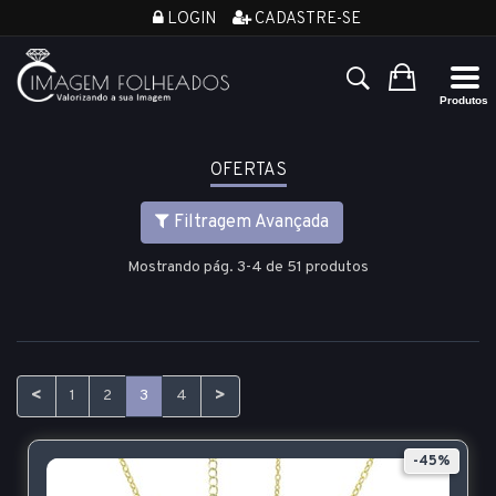
LOGIN
CADASTRE-SE
OFERTAS
Filtragem Avançada
Mostrando pág. 3-4 de 51 produtos
<
>
1
2
3
4
-45%