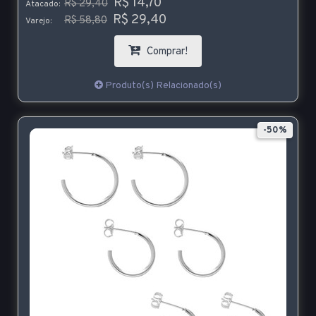
R$ 14,70
R$ 29,40
Atacado:
R$ 29,40
R$ 58,80
Varejo:
Comprar!
Produto(s) Relacionado(s)
-50%