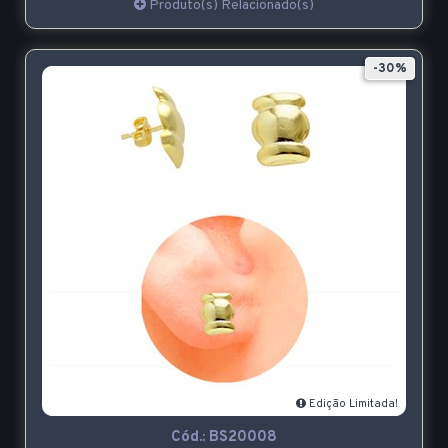
Produto(s) Relacionado(s)
-30%
Edição Limitada!
Cód.:
BS20008