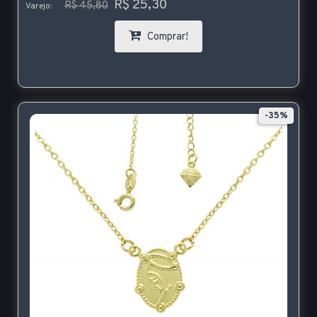
R$ 25,30
R$ 45,80
Varejo:
Comprar!
-35%