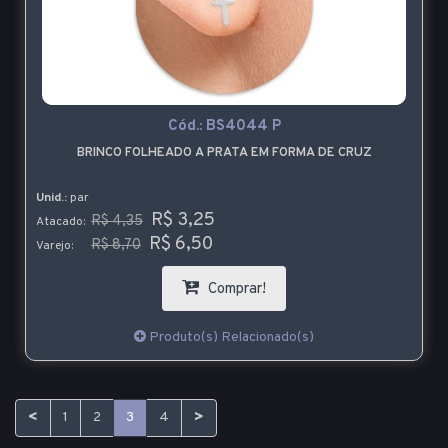
Cód.:
BS4044 P
BRINCO FOLHEADO A PRATA EM FORMA DE CRUZ
Unid.:
par
R$ 3,25
R$ 4,35
Atacado:
R$ 6,50
R$ 8,70
Varejo:
Comprar!
Produto(s) Relacionado(s)
<
>
1
2
3
4