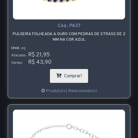
Cód.:
P637
PULSEIRA FOLHEADA A OURO COM PEDRAS DE STRASS DE 2
MM NA COR AZUL
Unid.:
pç
R$ 21,95
Atacado:
R$ 43,90
Varejo:
Comprar!
Produto(s) Relacionado(s)