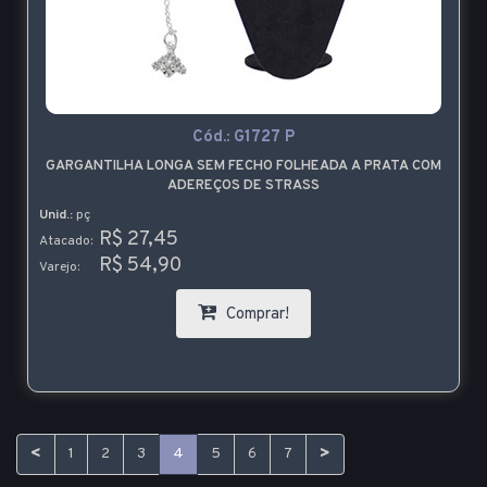
Cód.:
G1727 P
GARGANTILHA LONGA SEM FECHO FOLHEADA A PRATA COM
ADEREÇOS DE STRASS
Unid.:
pç
R$ 27,45
Atacado:
R$ 54,90
Varejo:
Comprar!
<
>
1
2
3
4
5
6
7