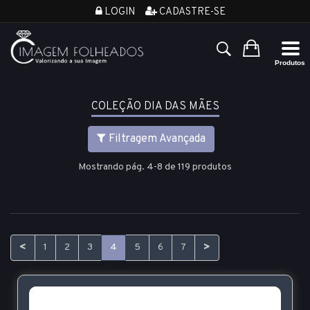
LOGIN
CADASTRE-SE
COLEÇÃO DIA DAS MÃES
Filtragem Avançada
Mostrando pág. 4-8 de 119 produtos
<
>
1
2
3
4
5
6
7