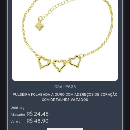
Cód.:
P635
PULSEIRA FOLHEADA A OURO COM ADEREÇOS DE CORAÇÃO
COM DETALHES VAZADOS
Unid.:
pç
R$ 24,45
Atacado:
R$ 48,90
Varejo: