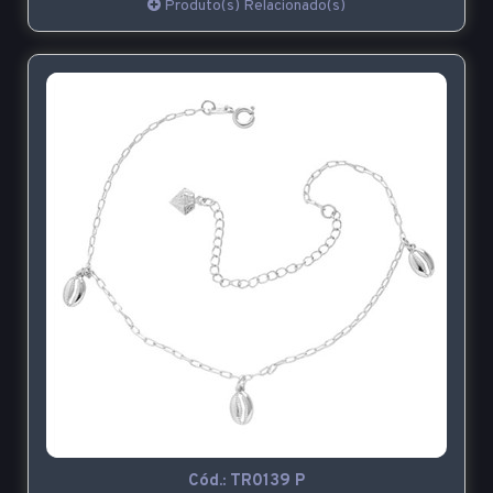
Produto(s) Relacionado(s)
Cód.:
TR0139 P