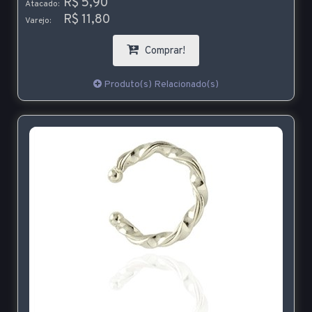
R$ 5,90
Atacado:
R$ 11,80
Varejo:
Comprar!
Produto(s) Relacionado(s)