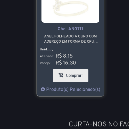
Cód.:
AN0711
ANEL FOLHEADO A OURO COM
ADEREÇO EM FORMA DE CRUZ
COM STRASS
Unid.:
pç
R$ 8,15
Atacado:
R$ 16,30
Varejo:
Comprar!
Produto(s) Relacionado(s)
CURTA-NOS NO F